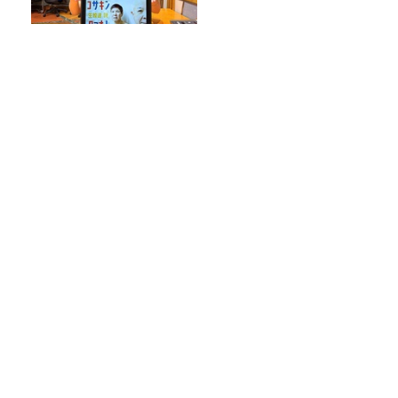
45周年でも中二の放課後‼コサ
キン（小堺一機さん、関根勤
さん）コメント出演＜TBSラ
ジオ番組審議会からのご報告
＞
『ゆうゆうワイド』『デイ・キャッ
チ！』が１日限定復活。9/21はプレミア
ムデー
美輪明宏さんへの感謝と平和への思いを
つなぐ追悼特別番組『美輪明宏 薔薇色の
日曜日～ごきげんよう、ルンルン～』
8/9（日）16時放送
令和8年度「TBSこども音楽コンクー
ル」横浜地区大会レポート
Recommended by