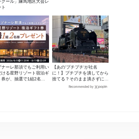
ンクール」練馬地区大会レ
ート
ゾナーレ那須でもご利用い
【あの‘プチプチ‘が社名
だける星野リゾート宿泊ギ
に！】プチプチを潰してから
ト券が、抽選で1組2名様
捨てる？そのまま潰さずに捨
プレゼント！
てる？
Recommended by