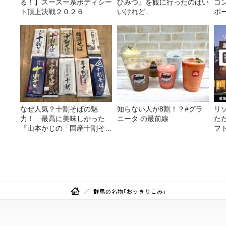
る！】スースー系ボディシー
ひみつ』を観に行ったのはい
コ
ト頂上決戦２０２６
いけれど…
ポ
なぜ人気？十割そばの魅
知らない人が8割！？#グラ
リ
力！ 最高に美味しかった
ニータ の最前線
た
『山本かじの「国産十割そ
フ
ば」』とは？【十割そば10
に
種食べ比べ】
群馬の名物「おっきりこみ」