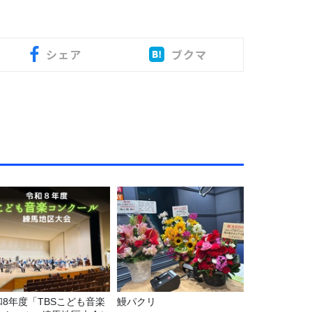
シェア
ブクマ
和8年度「TBSこども音楽
鰻パクリ