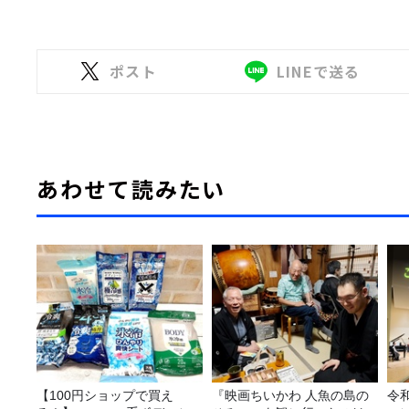
ポスト
LINEで送る
あわせて読みたい
【100円ショップで買え
『映画ちいかわ 人魚の島の
令