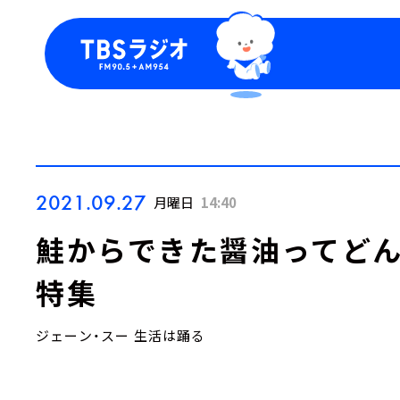
今日の番組表
トピッ
週間番組表
TBS
Podca
お知ら
2021.09.27
月曜日
14:40
鮭からできた醤油ってど
特集
ジェーン・スー 生活は踊る