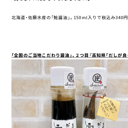
北海道・佐藤水産の「鮭醤油」。150ml入りで税込み34
「全国のご当地こだわり醤油」、２つ目『高知県「だしが良