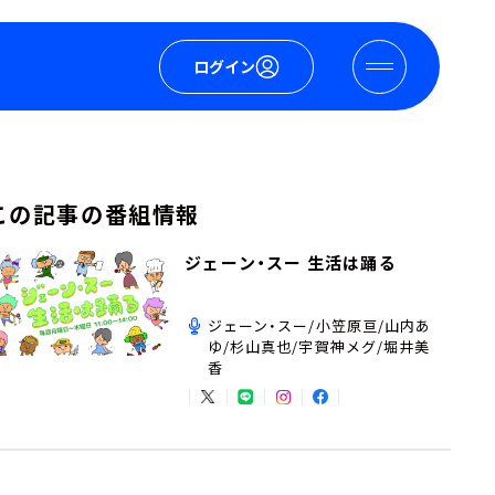
ログイン
この記事の番組情報
ジェーン・スー 生活は踊る
ジェーン・スー/小笠原亘/山内あ
ゆ/杉山真也/宇賀神メグ/堀井美
香