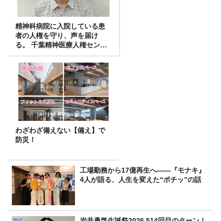
精神科病院に入院している患
者の人権を守り、声を届け
る。 千葉精神医療人権センタ
ーの取り組み
わざわざ備えない【備え】で
防災！
工場勤務から17億再生へ——『モナキ』
4人が語る、人生を変えた“ポチッ”の話
岩井勇気生誕祭2026 514回目のターン！