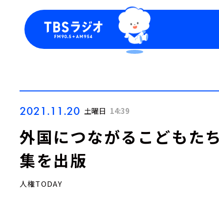
今日の番組表
トピッ
週間番組表
TBS
Podca
お知ら
2021.11.20
土曜日
14:39
外国につながるこどもた
集を出版
人権TODAY