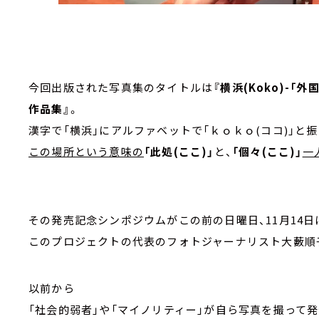
今回出版された写真集のタイトルは
『横浜(Koko)-
作品集』
。
漢字で「横浜」にアルファベットで「ｋｏｋｏ(ココ)」と
この場所という意味の
「此処(ここ)」
と、
「個々(ここ)」
一
その発売記念シンポジウムがこの前の日曜日、11月14
このプロジェクトの代表のフォトジャーナリスト大藪順子
以前から
「社会的弱者」や「マイノリティー」が自ら写真を撮って