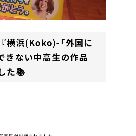
浜(Koko)-「外国に
できない中高生の作品
した
📚
写真集が出版されました。