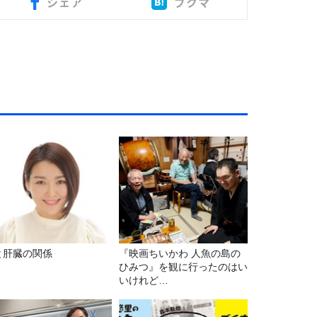
シェア
ブクマ
と肝臓の関係
『映画ちいかわ 人魚の島の
ひみつ』を観に行ったのはい
いけれど…