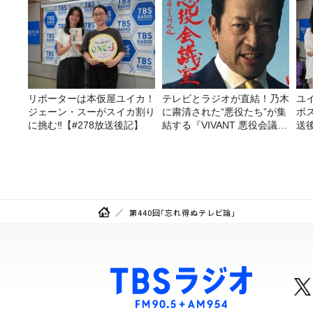
リポーターは本仮屋ユイカ！
テレビとラジオが直結！乃木
ユ
ジェーン・スーがスイカ割り
に粛清された“悪役たち”が集
ボ
に挑む‼【#278放送後記】
結する『VIVANT 悪役会議
送
室』7/26(日)23時スタート！
第440回「忘れ得ぬテレビ論」