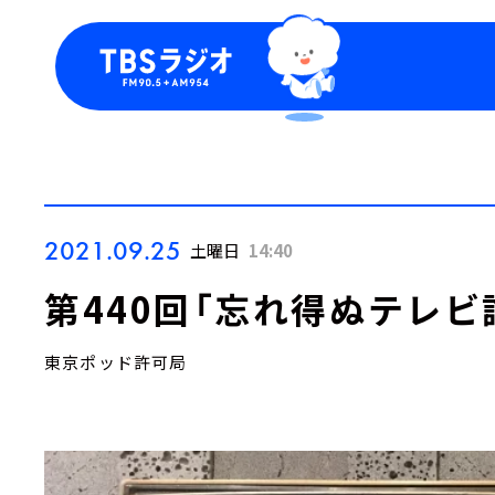
今日の番組表
トピッ
週間番組表
TBS
Podca
お知ら
2021.09.25
土曜日
14:40
第440回「忘れ得ぬテレビ
東京ポッド許可局