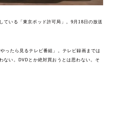
9
18
している「東京ポッド許可局」。
月
日の放送
、やったら見るテレビ番組」。テレビ録画までは
DVD
わない。
とか絶対買おうとは思わない。そ