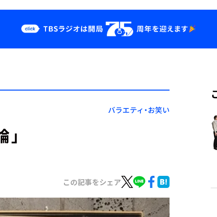
クス
イベント・グッ
ズ
st
YouTube
せ
会社情報
バラエティ・お笑い
論」
この記事をシェア