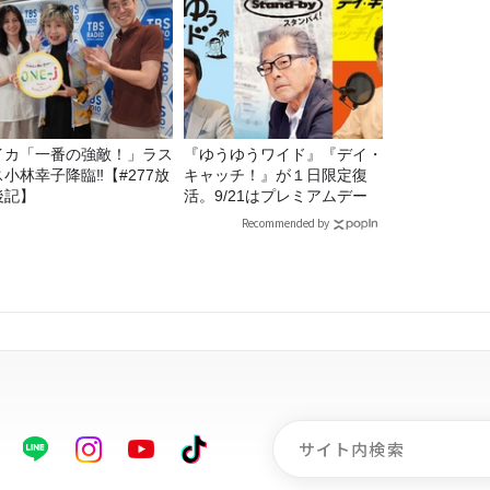
イカ「一番の強敵！」ラス
『ゆうゆうワイド』『デイ・
ス小林幸子降臨‼【#277放
キャッチ！』が１日限定復
後記】
活。9/21はプレミアムデー
Recommended by