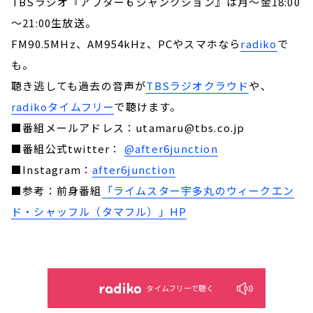
TBSラジオ『アフター６ジャンクション』は月～金18:00
～21:00生放送。
FM90.5MHz、AM954kHz、PCやスマホなら
radiko
で
も。
聴き逃しても過去の音声が
TBSラジオクラウド
や、
radikoタイムフリー
で聴けます。
■番組メールアドレス：utamaru@tbs.co.jp
■番組公式twitter：
@after6junction
■Instagram：
after6junction
■参考：前身番組
「ライムスター宇多丸のウィークエン
ド・シャッフル（タマフル）」HP
タイムフリーで聴く