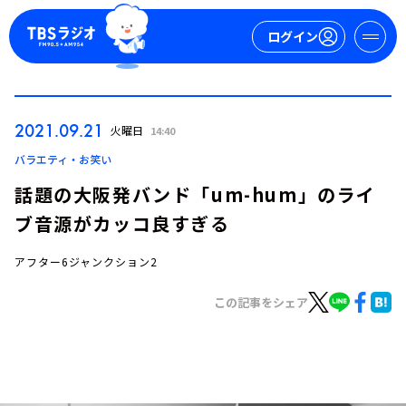
ログイン
マイページ
2021.09.21
火曜日
14:40
新規会員登録
ログイン
バラエティ・お笑い
話題の大阪発バンド「um-hum」のライ
ブ音源がカッコ良すぎる
アフター6ジャンクション2
この記事をシェア
今日の番組表
週間番組表
トピックス
TBS Podcast