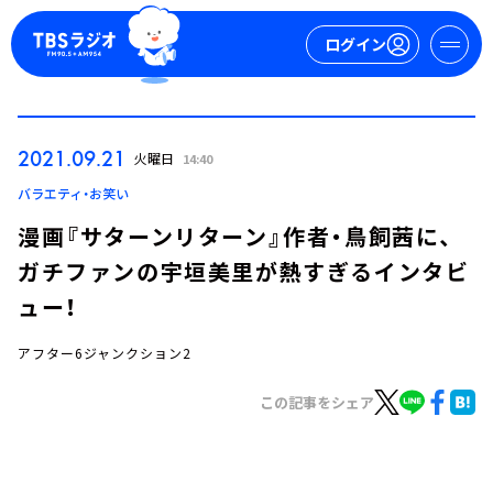
ログイン
マイページ
2021.09.21
火曜日
14:40
新規会員登録
ログイン
バラエティ・お笑い
漫画『サターンリターン』作者・鳥飼茜に、
ガチファンの宇垣美里が熱すぎるインタビ
ュー！
アフター6ジャンクション2
今日の番組表
この記事をシェア
週間番組表
トピックス
TBS Podcast