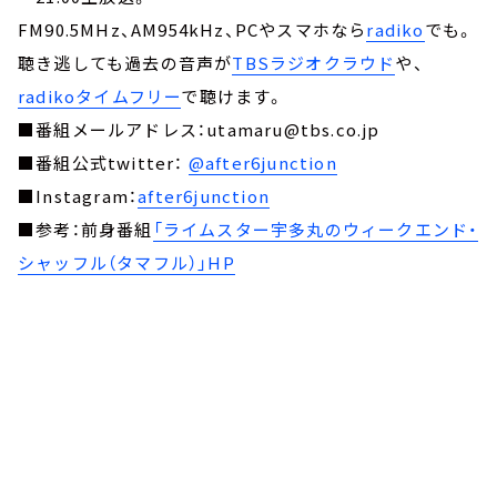
FM90.5MHz、AM954kHz、PCやスマホなら
radiko
でも。
聴き逃しても過去の音声が
TBSラジオクラウド
や、
radikoタイムフリー
で聴けます。
■番組メールアドレス：utamaru@tbs.co.jp
■番組公式twitter：
@after6junction
■Instagram：
after6junction
■参考：前身番組
「ライムスター宇多丸のウィークエンド・
シャッフル（タマフル）」HP