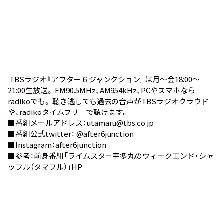
TBSラジオ『アフター６ジャンクション』は月～金18:00～
21:00生放送。 FM90.5MHz、AM954kHz、PCやスマホなら
radiko
でも。 聴き逃しても過去の音声が
TBSラジオクラウド
や、
radikoタイムフリー
で聴けます。
■番組メールアドレス：utamaru@tbs.co.jp
■番組公式twitter：
@after6junction
■Instagram：
after6junction
■参考：前身番組
「ライムスター宇多丸のウィークエンド・シャ
ッフル（タマフル）」HP