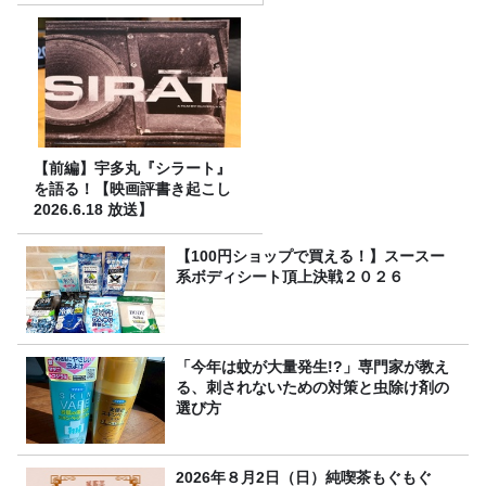
決定！
【前編】宇多丸『シラート』
を語る！【映画評書き起こし
2026.6.18 放送】
【100円ショップで買える！】スースー
系ボディシート頂上決戦２０２６
「今年は蚊が大量発生!?」専門家が教え
る、刺されないための対策と虫除け剤の
選び方
2026年８月2日（日）純喫茶もぐもぐ