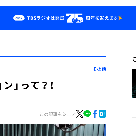
クス
イベント・グッ
ズ
st
YouTube
せ
会社情報
その他
ン」って？！
この記事をシェア