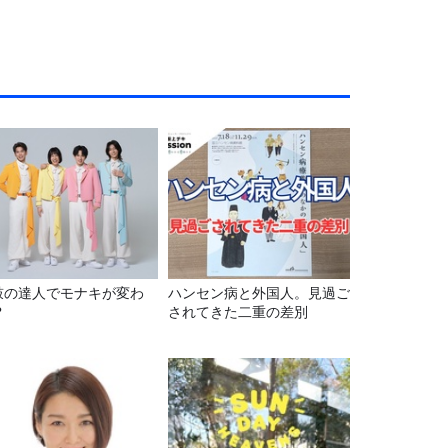
鼓の達人でモナキが変わ
ハンセン病と外国人。見過ご
?
されてきた二重の差別