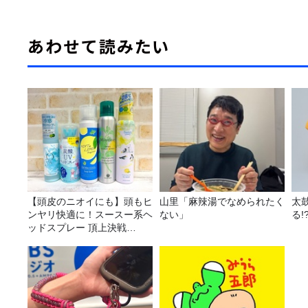
あわせて読みたい
【頭皮のニオイにも】頭もヒ
山里「麻辣湯でなめられたく
太
ンヤリ快適に！スースー系ヘ
ない」
る!
ッドスプレー 頂上決戦
2026！