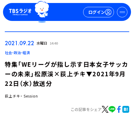
ログイン
マイページ
2021.09.22
水曜日
14:40
新規会員登録
ログイン
社会・政治・経済
特集「WEリーグが指し示す日本女子サッカ
ーの未来」松原渓×荻上チキ▼2021年9月
22日（水）放送分
荻上チキ・ Session
今日の番組表
この記事をシェア
週間番組表
トピックス
TBS Podcast