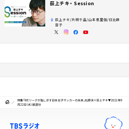
荻上チキ・ Session
荻上チキ/片桐千晶/山本恵里伽/日比麻
音子
特集「WEリーグが指し示す日本女子サッカーの未来」松原渓×荻上チキ▼2021年9
月22日（水）放送分