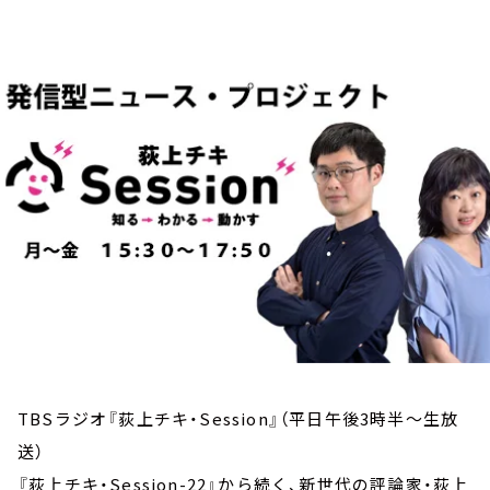
お知らせ
イベント・グッズ
YouTube
会社情報
TBSラジオ『荻上チキ・Session』（平日午後3時半～生放
送）
『荻上チキ・Session-22』から続く、新世代の評論家・荻上