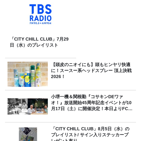
「CITY CHILL CLUB」7月29
日（水）のプレイリスト
【頭皮のニオイにも】頭もヒンヤリ快適
に！スースー系ヘッドスプレー 頂上決戦
2026！
小堺一機＆関根勤『コサキンDEワァ
オ！』放送開始45周年記念イベントが10
月17日（土）に開催決定！本日よりFC先
行受付スタート！
「CITY CHILL CLUB」8月5日（水）の
プレイリスト/ サイン入りステッカープ
レゼント有り