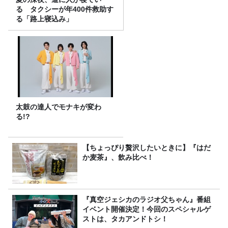
る タクシーが年400件救助す
る「路上寝込み」
太鼓の達人でモナキが変わ
る!?
【ちょっぴり贅沢したいときに】『はだ
か麦茶』、飲み比べ！
『真空ジェシカのラジオ父ちゃん』番組
イベント開催決定！今回のスペシャルゲ
ストは、タカアンドトシ！