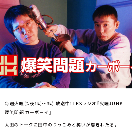
お知らせ
イベント・グッズ
YouTube
会社情報
毎週火曜 深夜1時～3時 放送中！TBSラジオ『火曜JUNK
爆笑問題 カーボーイ』
太田のトークに田中のつっこみと笑いが響きわたる。