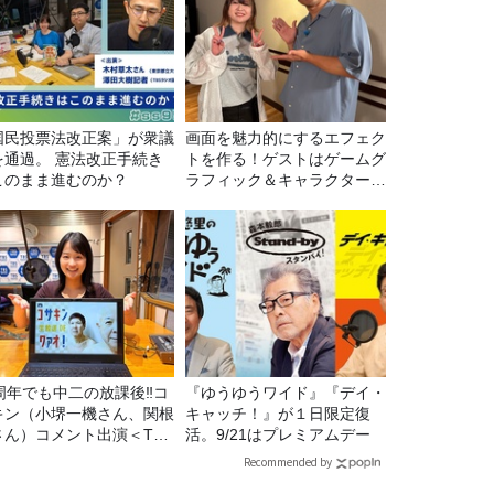
国民投票法改正案」が衆議
画面を魅力的にするエフェク
を通過。 憲法改正手続き
トを作る！ゲストはゲームグ
このまま進むのか？
ラフィック＆キャラクター専
攻の遠藤里桜さん！
5周年でも中二の放課後‼コ
『ゆうゆうワイド』『デイ・
キン（小堺一機さん、関根
キャッチ！』が１日限定復
さん）コメント出演＜TBS
活。9/21はプレミアムデー
ジオ番組審議会からのご報
Recommended by
＞