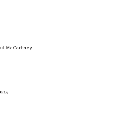
aul McCartney
1975