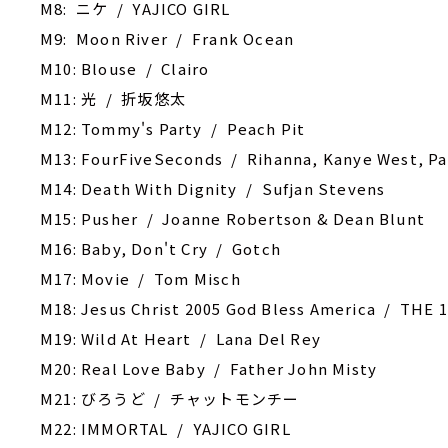
M8: ニケ / YAJICO GIRL
M9: Moon River / Frank Ocean
M10: Blouse / Clairo
M11: 光 / 折坂悠太
M12: Tommy's Party / Peach Pit
M13: FourFiveSeconds / Rihanna, Kanye West, P
M14: Death With Dignity / Sufjan Stevens
M15: Pusher / Joanne Robertson & Dean Blunt
M16: Baby, Don't Cry / Gotch
M17: Movie / Tom Misch
M18: Jesus Christ 2005 God Bless America / THE 
M19: Wild At Heart / Lana Del Rey
M20: Real Love Baby / Father John Misty
M21: びろうど / チャットモンチー
M22: IMMORTAL / YAJICO GIRL