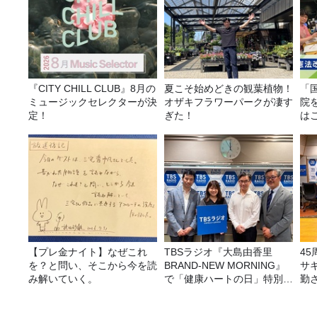
『CITY CHILL CLUB』8月の
夏こそ始めどきの観葉植物！
「
ミュージックセレクターが決
オザキフラワーパークが凄す
院
定！
ぎた！
は
【プレ金ナイト】なぜこれ
TBSラジオ『大島由香里
4
を？と問い、そこから今を読
BRAND-NEW MORNING』
サ
み解いていく。
で「健康ハートの日」特別企
勤
画を8/10（月）に放送
ラ
告