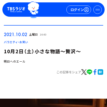
ログイン
マイページ
2021.10.02
土曜日
14:40
新規会員登録
ログイン
バラエティ・お笑い
10月2日（土）小さな物語～贅沢～
明日へのエール
この記事をシェア
今日の番組表
週間番組表
トピックス
TBS Podcast