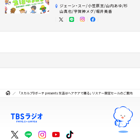
ジェーン・スー/小笠原亘/山内あゆ/杉
山真也/宇賀神メグ/堀井美香
「スカルプDボーテ presents 生活はヘアケアで踊る」 リスナー限定セールのご案内