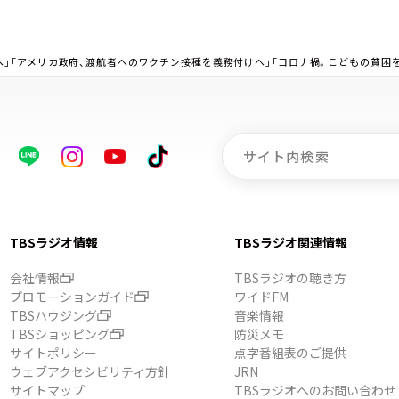
メリカ政府、渡航者へのワクチン接種を義務付けへ」「コロナ禍。こどもの貧困を巡る影響は？」▼2
TBSラジオ情報
TBSラジオ関連情報
会社情報
TBSラジオの聴き方
プロモーションガイド
ワイドFM
TBSハウジング
音楽情報
TBSショッピング
防災メモ
サイトポリシー
点字番組表のご提供
ウェブアクセシビリティ方針
JRN
サイトマップ
TBSラジオへのお問い合わせ