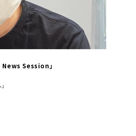
ews Session」
へ」