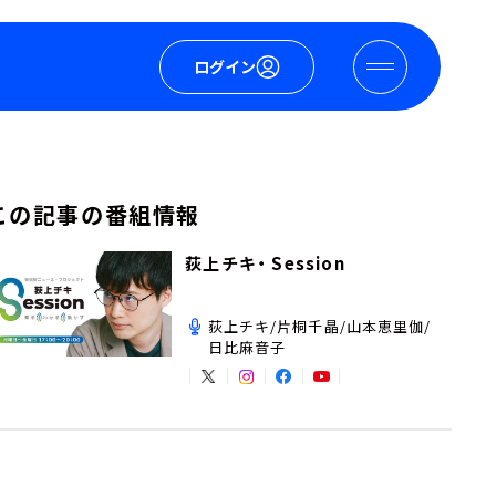
ログイン
この記事の番組情報
荻上チキ・ Session
荻上チキ/片桐千晶/山本恵里伽/
日比麻音子