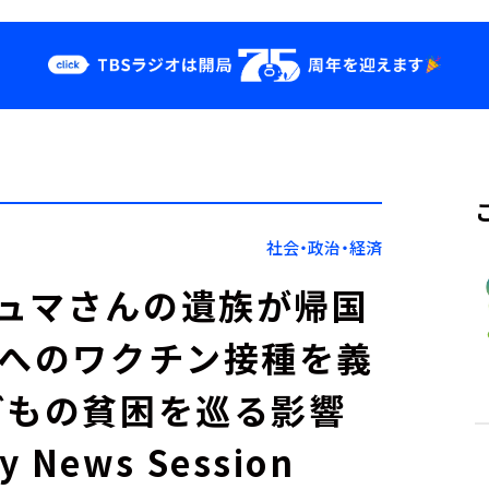
クス
イベント・グッ
ズ
st
YouTube
せ
会社情報
社会・政治・経済
ュマさんの遺族が帰国
者へのワクチン接種を義
どもの貧困を巡る影響
y News Session