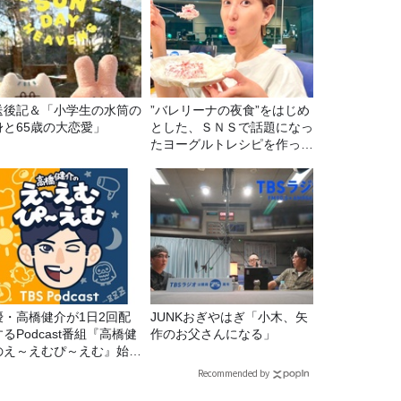
送後記＆「小学生の水筒の
”バレリーナの夜食”をはじめ
身と65歳の大恋愛」
とした、ＳＮＳで話題になっ
たヨーグルトレシピを作って
みた！
優・高橋健介が1日2回配
JUNKおぎやはぎ「小木、矢
るPodcast番組『高橋健
作のお父さんになる」
のえ～えむぴ～えむ』始ま
ます
Recommended by