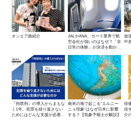
オンエア曲紹介
JALやANA、カード業界で航
放
空会社が強いのはなぜ？「非
中
日常の体験」が決済を動かす
理由
『拘禁刑』の導入からまもな
南米の海で起こる”エルニー
俳
く1年。犯罪を繰り返さない
ニョ現象”はなぜ日本に影響
信す
ためにはどんな支援が必要な
する？【気象予報士が解説】
介
のか
り