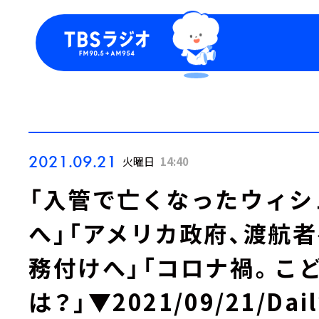
今日の番組表
トピッ
週間番組表
TBS
Podca
お知ら
2021.09.21
火曜日
14:40
「入管で亡くなったウィシ
へ」「アメリカ政府、渡航
務付けへ」「コロナ禍。こ
は？」▼2021/09/21/Dail