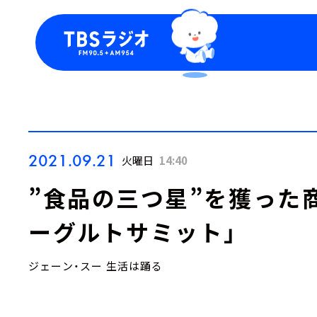
今日の番組表
トピッ
週間番組表
TBS
Podca
お知ら
2021.09.21
火曜日
14:40
”食品の三つ星”を獲った商
ーグルトサミット」
ジェーン・スー 生活は踊る