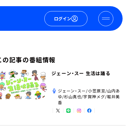
ログイン
この記事の番組情報
ジェーン・スー 生活は踊る
ジェーン・スー/小笠原亘/山内あ
ゆ/杉山真也/宇賀神メグ/堀井美
香