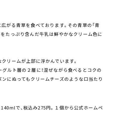
に広がる青草を食べております。その青草の「青
ンをたっぷり含んだ牛乳は鮮やかなクリーム色に
なクリームが上部に浮かんでいます。
ーグルト層の２層に！混ぜながら食べるとコクの
パンにぬってもクリームチーズのような口当たり
40mlで、税込み275円。１個から公式ホームペ