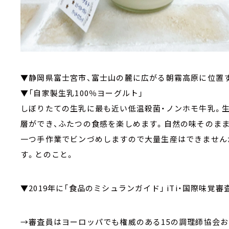
▼静岡県富士宮市、富士山の麓に広がる朝霧高原に位置す
▼「自家製生乳100％ヨーグルト」
しぼりたての生乳に最も近い低温殺菌・ノンホモ牛乳。生
層ができ、ふたつの食感を楽しめます。自然の味そのま
一つ手作業でビンづめしますので大量生産はできません
す。とのこと。
▼2019年に「食品のミシュランガイド」 iTi・国際味覚
→審査員はヨーロッパでも権威のある15の調理師協会