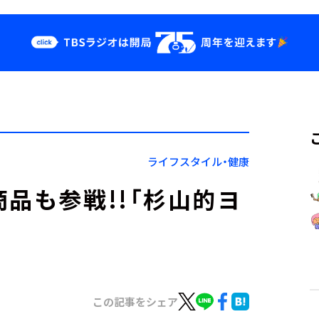
クス
イベント・グッ
ズ
st
YouTube
せ
会社情報
ライフスタイル・健康
品も参戦!!「杉山的ヨ
この記事をシェア