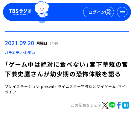
ログイン
マイページ
2021.09.20
月曜日
14:40
新規会員登録
ログイン
バラエティ・お笑い
「ゲーム中は絶対に食べない」宮下草薙の宮
下兼史鷹さんが幼少期の恐怖体験を語る
プレイステーション presents ライムスター宇多丸とマイゲーム・マイ
ライフ
この記事をシェア
今日の番組表
週間番組表
トピックス
TBS Podcast