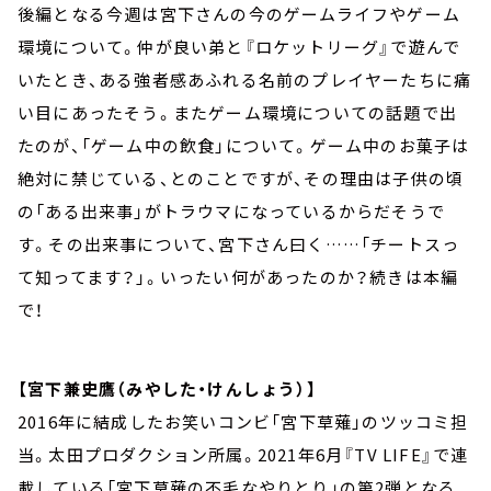
後編となる今週は宮下さんの今のゲームライフやゲーム
環境について。仲が良い弟と『ロケットリーグ』で遊んで
いたとき、ある強者感あふれる名前のプレイヤーたちに痛
い目にあったそう。またゲーム環境についての話題で出
たのが、「ゲーム中の飲食」について。ゲーム中のお菓子は
絶対に禁じている、とのことですが、その理由は子供の頃
の「ある出来事」がトラウマになっているからだそうで
す。その出来事について、宮下さん曰く……「チートスっ
て知ってます？」。いったい何があったのか？続きは本編
で！
【宮下兼史鷹（みやした・けんしょう）】
2016年に結成したお笑いコンビ「宮下草薙」のツッコミ担
当。太田プロダクション所属。2021年6月『TV LIFE』で連
載している「宮下草薙の不毛なやりとり」の第2弾となる