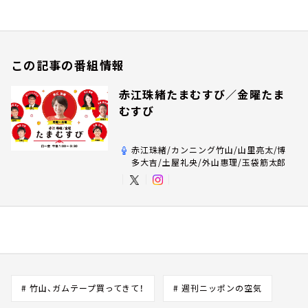
この記事の番組情報
赤江珠緒たまむすび／金曜たま
むすび
赤江珠緒/カンニング竹山/山里亮太/博
多大吉/土屋礼央/外山惠理/玉袋筋太郎
# 竹山、ガムテープ買ってきて！
# 週刊ニッポンの空気