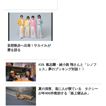
妄想散歩へ出発！サカイJr.が
愛を語る
#19. 氣志團・綾小路 翔さんと「シノフ
ェス」夢のブッキング対談！！
夏の深夜、道に人が寝ている タクシー
が年400件救助する「路上寝込み」