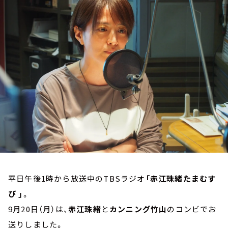
お知らせ
イベント・グッズ
YouTube
会社情報
平日午後1時から放送中のTBSラジオ
「赤江珠緒たまむす
び 」
。
9月20日（月）は、
赤江珠緒
と
カンニング竹山
のコンビでお
送りしました。