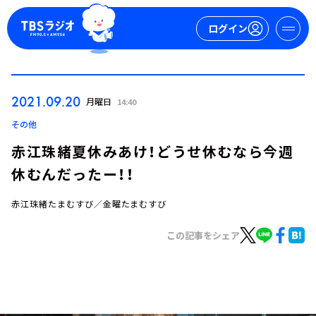
ログイン
マイページ
2021.09.20
月曜日
14:40
新規会員登録
ログイン
その他
赤江珠緒夏休みあけ！どうせ休むなら今週
休むんだったー！！
赤江珠緒たまむすび／金曜たまむすび
この記事をシェア
今日の番組表
週間番組表
トピックス
TBS Podcast