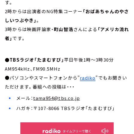
す。
2時からは出演者のNG特集コーナー
「おばあちゃんのやさ
しいつぶやき」
。
3時からは映画評論家・
町山智浩
さんによる
「アメリカ流れ
者」
です。
●TBSラジオ「たまむすび」
平日午後1時～3時30分
AM954kHz、FM90.5MHz
●パソコンやスマートフォンから”
radiko
”でもお聞きい
ただけます。番組への投稿は・・・
メール：
tama954@tbs.co.jp
ハガキ：〒107-8066 TBSラジオ「たまむすび」
タイムフリーで聴く