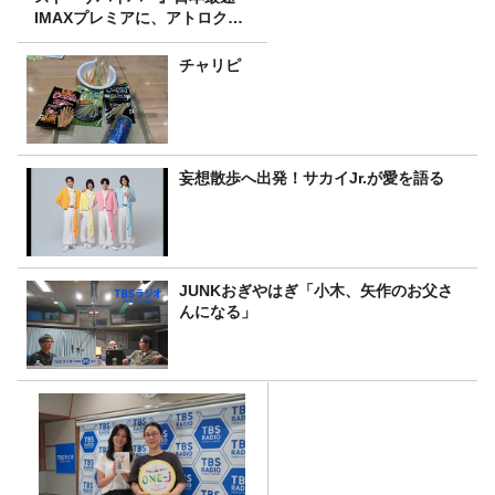
IMAXプレミアに、アトロクリ
スナー60名をご招待！
チャリピ
妄想散歩へ出発！サカイJr.が愛を語る
JUNKおぎやはぎ「小木、矢作のお父さ
んになる」