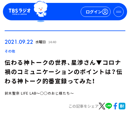
ログイン
マイページ
2021.09.22
水曜日
14:40
新規会員登録
ログイン
その他
伝わる神トークの世界、星渉さん▼コロナ
禍のコミュニケーションのポイントは？伝
わる神トーク的番宣録ってみた！
鈴木聖奈 LIFE LAB～○○のおじ様たち～
今日の番組表
この記事をシェア
週間番組表
トピックス
TBS Podcast