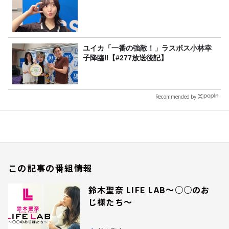
ユイカ「一番の強敵！」ラスボス小林幸
子降臨‼【#277放送後記】
Recommended by
この記事の番組情報
鈴木聖奈 LIFE LAB～○○のお
じ様たち～