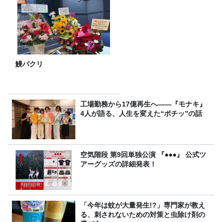
鰻パクリ
工場勤務から17億再生へ——『モナキ』
4人が語る、人生を変えた“ポチッ”の話
空気階段 第9回単独公演 『●●●』 公式ツ
アーグッズの詳細発表！
「今年は蚊が大量発生!?」専門家が教え
る、刺されないための対策と虫除け剤の