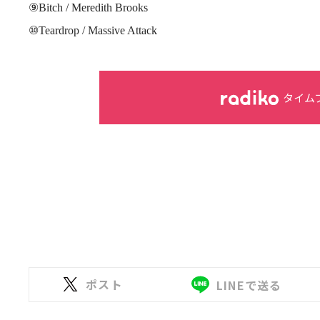
⑨Bitch / Meredith Brooks
⑩Teardrop / Massive Attack
タイム
ポスト
LINEで送る