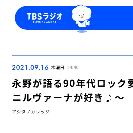
今日の番組表
トピッ
週間番組表
TBS
Podca
お知ら
2021.09.16
木曜日
14:40
永野が語る90年代ロック
ニルヴァーナが好き♪～
アシタノカレッジ