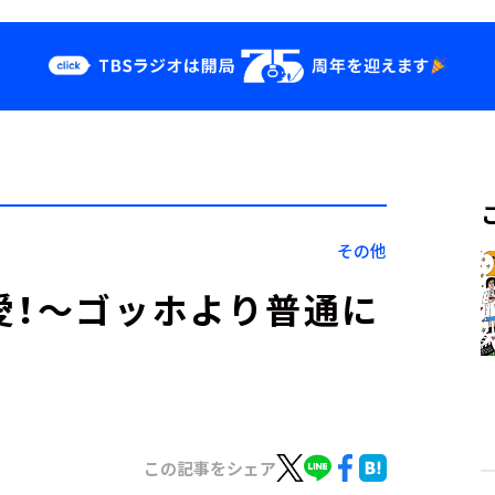
クス
イベント・グッ
ズ
st
YouTube
せ
会社情報
その他
愛！～ゴッホより普通に
この記事をシェア