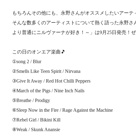
もちろんその他にも、永野さんがオススメしたいアーテ
そんな数多くのアーティストについて熱く語った永野さ
より普通にニルヴァーナが好き！～」は
9
月
25
日発売！ぜ
この日のオンエア楽曲
🎵
①song 2 / Blur
②Smells Like Teen Spirit / Nirvana
③Give It Away / Red Hot Chilli Peppers
④March of the Pigs / Nine Inch Nails
⑤Breathe / Prodigy
⑥Sleep Now in the Fire / Rage Against the Machine
⑦Rebel Girl / Bikini Kill
⑧Weak / Skunk Anansie