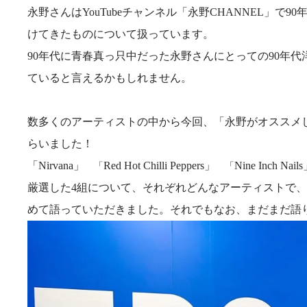
永野さんは
YouTube
チャンネル「永野
CHANNEL
」で
90
けてきたものについて扱っています。
90
年代に青春真っ只中だった永野さんにとっての
90
年代
ていると言えるかもしれません。
数多くのアーティストの中から今回、「永野がオススメ
らいました！
「
Nirvana
」
Red Hot Chilli Peppers
」
Nine Inch Nails
「
「
厳選した
4
組について、それぞれどんなアーティストで、
めて語っていただきました。それでもなお、まだまだ語