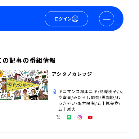
ログイン
この記事の番組情報
アシタノカレッジ
キニマンス塚本ニキ/能條桃子/大
空幸星/みたらし加奈/黒部睦/わ
っきゃい/永井陽右/五十嵐美樹/
五十嵐大