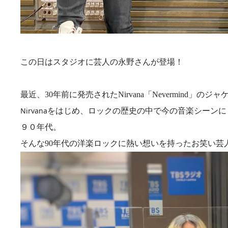
この日はスタジオに芸人の永野さんが登場！
最近、
30
年前に発売された
Nirvana
「
Nevermind
」のジャ
Nirvana
をはじめ、ロックの歴史の中で今の音楽シーンに
９０年代。
そんな
90
年代の洋楽ロックに熱い想いを持ったお笑い芸