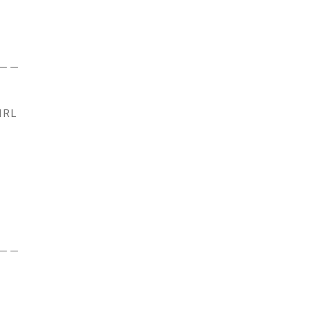
－－
IRL
－－