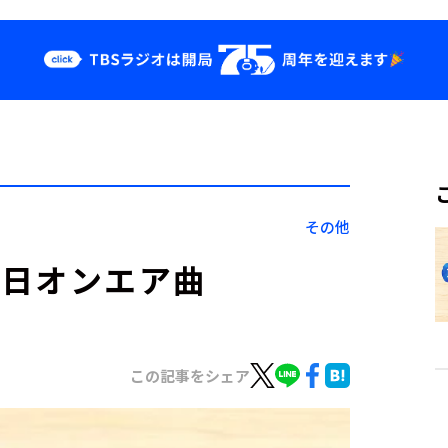
クス
イベント・グッ
ズ
st
YouTube
せ
会社情報
その他
月19日オンエア曲
この記事をシェア