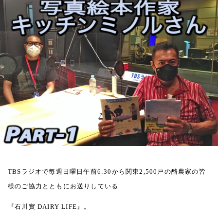
お知らせ
イベント・グッズ
YouTube
会社情報
TBS
ラジオで毎週日曜日午前
6:30
から関東
2,500
戸の酪農家の皆
様のご協力とともにお送りしている
『石川實
DAIRY LIFE
』。