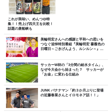
これが美味い、めんつゆ特
集！！売上げ四天王を比較！
話題の唐船峡も
美輪明宏さんへの感謝と平和への思いを
つなぐ追悼特別番組『美輪明宏 薔薇色の
日曜日～ごきげんよう、ルンルン～』
8/9（日）16時放送
サッカーW杯の「3分間の給水タイム」、
なぜ今大会から始まった？ サッカーが
「お金」に変わる仕組み
JUNK バナナマン「約３か月ぶりに登場
の近藤春菜さんとイロモネア話！！」