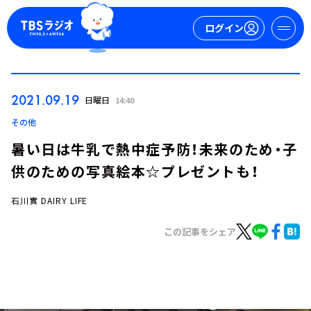
ログイン
マイページ
2021.09.19
日曜日
14:40
新規会員登録
ログイン
その他
暑い日は牛乳で熱中症予防！未来のため・子
供のための写真絵本☆プレゼントも！
石川實 DAIRY LIFE
この記事をシェア
今日の番組表
週間番組表
トピックス
TBS Podcast