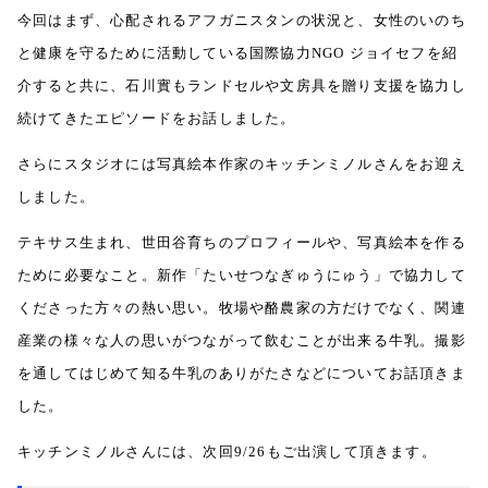
今回はまず、心配されるアフガニスタンの状況と、女性のいのち
と健康を守るために活動している国際協力
NGO
ジョイセフを紹
介すると共に、石川實もランドセルや文房具を贈り支援を協力し
続けてきたエピソードをお話しました。
さらにスタジオには写真絵本作家のキッチンミノルさんをお迎え
しました。
テキサス生まれ、世田谷育ちのプロフィールや、写真絵本を作る
ために必要なこと。新作「たいせつなぎゅうにゅう」で協力して
くださった方々の熱い思い。牧場や酪農家の方だけでなく、関連
産業の様々な人の思いがつながって飲むことが出来る牛乳。撮影
を通してはじめて知る牛乳のありがたさなどについてお話頂きま
した。
キッチンミノルさんには、次回
9/26
もご出演して頂きます。