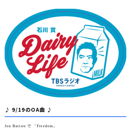
♪ 9/19のOA曲 ♪
Jon Batiste
で 「
Freedom
」