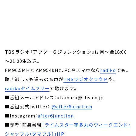
TBSラジオ『アフター６ジャンクション』は月～金18:00
～21:00生放送。
FM90.5MHz、AM954kHz、PCやスマホなら
radiko
でも。
聴き逃しても過去の音声が
TBSラジオクラウド
や、
radikoタイムフリー
で聴けます。
■番組メールアドレス：utamaru@tbs.co.jp
■番組公式twitter：
@after6junction
■Instagram：
after6junction
■参考：前身番組
「ライムスター宇多丸のウィークエンド・
シャッフル（タマフル）」HP