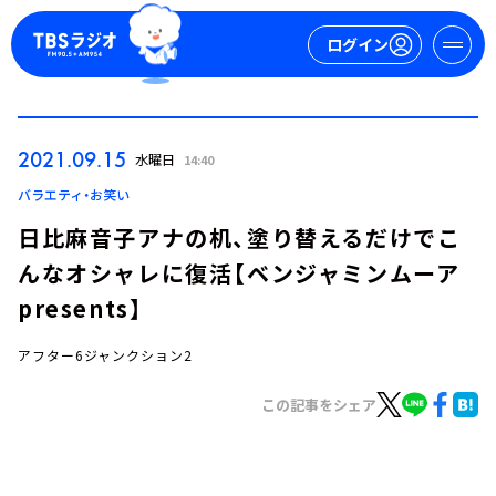
ログイン
マイページ
2021.09.15
水曜日
14:40
新規会員登録
ログイン
バラエティ・お笑い
日比麻音子アナの机、塗り替えるだけでこ
んなオシャレに復活【ベンジャミンムーア
presents】
アフター6ジャンクション2
今日の番組表
この記事をシェア
週間番組表
トピックス
TBS Podcast