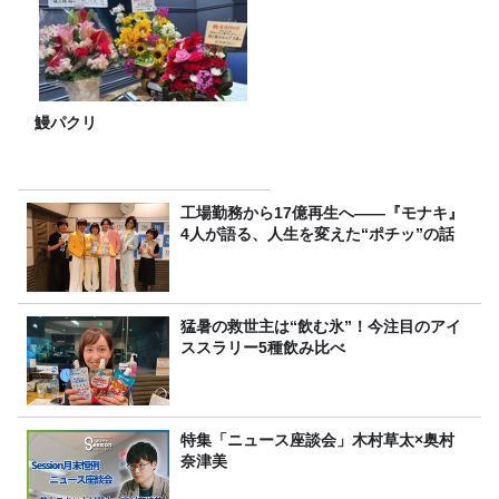
鰻パクリ
工場勤務から17億再生へ——『モナキ』
4人が語る、人生を変えた“ポチッ”の話
猛暑の救世主は“飲む氷”！今注目のアイ
ススラリー5種飲み比べ
特集「ニュース座談会」木村草太×奥村
奈津美