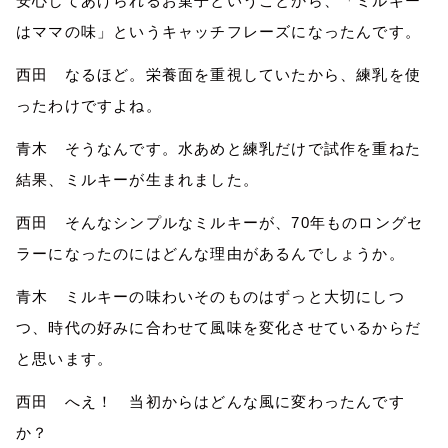
安心してあげられるお菓子ということから、「ミルキー
はママの味」というキャッチフレーズになったんです。
西田 なるほど。栄養面を重視していたから、練乳を使
ったわけですよね。
青木 そうなんです。水あめと練乳だけで試作を重ねた
結果、ミルキーが生まれました。
西田 そんなシンプルなミルキーが、70年ものロングセ
ラーになったの
に
は
どんな
理由があるんでしょうか。
青木 ミルキー
の味わい
そのものはずっと大切にし
つ
つ
、時代の
好み
に合わせて
風
味
を
変化させているからだ
と思います。
西田 へえ！ 当初からはどんな風に変わったんです
か？