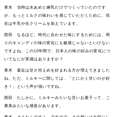
青木 当時
は
水あめと練乳だけ
でつくっていたのです
が
、
もっと
ミルクの味わいを感じていただくために、
現
在は
牛乳や生クリームを加えています。
西田 なるほど。時代に合わせた味にするためには、周
りのキャンディの味の変化にも敏感じゃないといけない
ですよね。この10年間で、日本人の味の好みの変化につ
いて
なにか
実感はありますか？
青木
最近
は甘さ控えめを好まれる方が増えてきました
ね。ただ、ミルキーに関しては、「とにかく甘いのが好
き！」という声が強いですね。
西田 たしかに。ミルキーみたいな甘いお菓子って、ご
褒美みたいな感覚があります。
青木 そうなんです！ ですので、その想いは大切にし