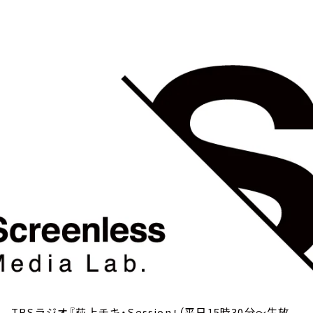
お知らせ
イベント・グッズ
YouTube
会社情報
TBSラジオ『荻上チキ・Session』（平日15時30分～生放