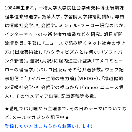
1984年生まれ。一橋大学大学院社会学研究科博士後期課
程単位修得退学。拓殖大学、学習院大学非常勤講師。専門
は情報社会学、社会哲学。ミシェル・フーコー研究のほか、
インターネットの技術や権力構造などを研究。朝日新聞
論壇委員。単著に『ニュースで読み解くネット社会の歩き
方』(出版芸術社)、『ハクティビズムとは何か』（ソフトバ
ンク新書）。翻訳（共訳）に堀内進之介監訳『アメコミヒー
ローの倫理学』(パルコ出版)。その他共著多数。ウェブ記
事配信に「サイバー空間の権力論」（WEDGE）、「塚越健司
の情報社会学・社会哲学の視点から」（Yahoo!ニュース個
人）。その他メディア出演、記事寄稿等多数。
★番組では月曜から金曜まで、その日のテーマについてな
ど、メールマガジンを配信中★
登録したい方はこちらからお願いします
！