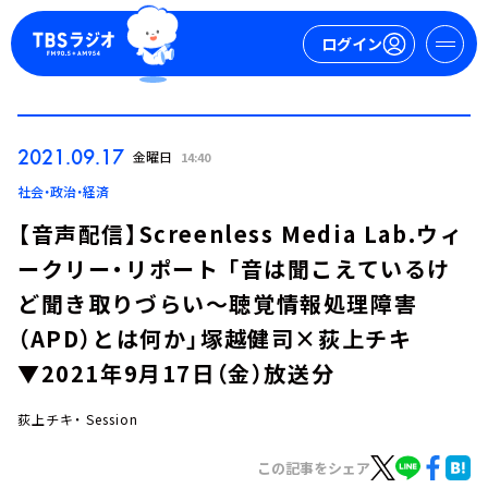
ログイン
マイページ
2021.09.17
金曜日
14:40
新規会員登録
ログイン
社会・政治・経済
【音声配信】Screenless Media Lab.ウィ
ークリー・リポート 「音は聞こえているけ
ど聞き取りづらい～聴覚情報処理障害
（APD）とは何か」塚越健司×荻上チキ
▼2021年9月17日（金）放送分
今日の番組表
週間番組表
荻上チキ・ Session
トピックス
この記事をシェア
TBS Podcast