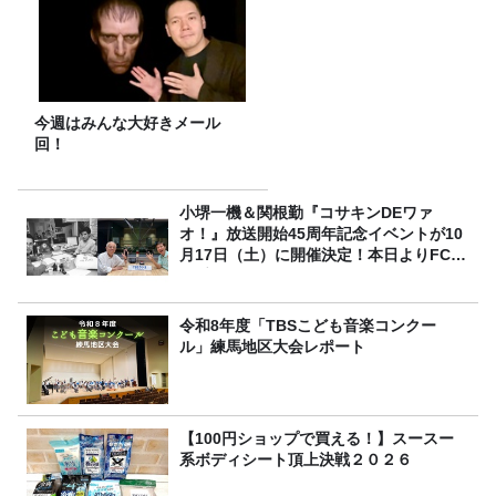
今週はみんな大好きメール
回！
小堺一機＆関根勤『コサキンDEワァ
オ！』放送開始45周年記念イベントが10
月17日（土）に開催決定！本日よりFC先
行受付スタート！
令和8年度「TBSこども音楽コンクー
ル」練馬地区大会レポート
【100円ショップで買える！】スースー
系ボディシート頂上決戦２０２６