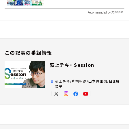
Recommended by
この記事の番組情報
荻上チキ・ Session
荻上チキ/片桐千晶/山本恵里伽/日比麻
音子