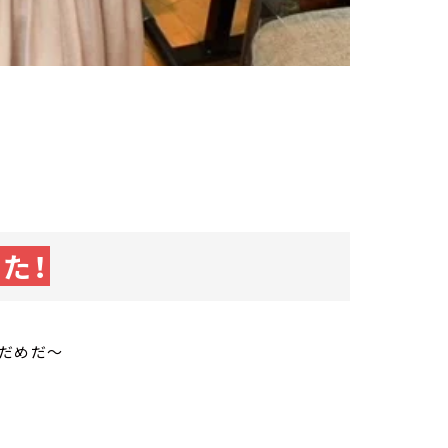
。
た！
うだめだ～