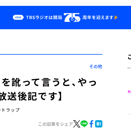
クス
イベント・グッ
ズ
st
YouTube
せ
会社情報
その他
を訛って言うと、やっ
放送後記です】
eyトラップ
この記事をシェア