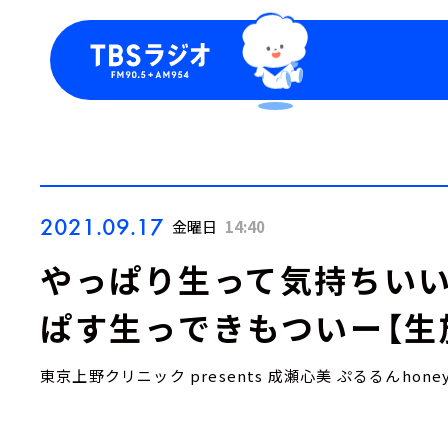
今日の番組表
トピッ
週間番組表
TBS
Podca
お知ら
2021.09.17
金曜日
14:40
やっぱり生って気持ちいい
ぱす生っできもついー【生
東京上野クリニック presents 成瀬心美 ぷるるんhon