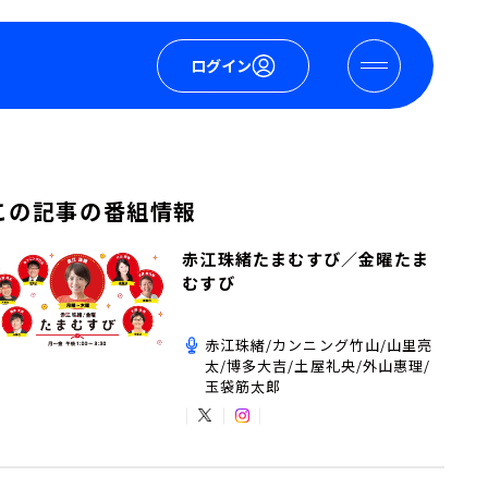
ログイン
この記事の番組情報
赤江珠緒たまむすび／金曜たま
むすび
赤江珠緒/カンニング竹山/山里亮
太/博多大吉/土屋礼央/外山惠理/
玉袋筋太郎