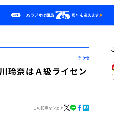
クス
イベント・グッ
ズ
st
YouTube
せ
会社情報
その他
皆川玲奈はＡ級ライセン
この記事をシェア