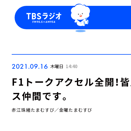
今日の番組表
トピッ
週間番組表
TBS
Podca
お知ら
2021.09.16
木曜日
14:40
F1トークアクセル全開！
ス仲間です。
赤江珠緒たまむすび／金曜たまむすび