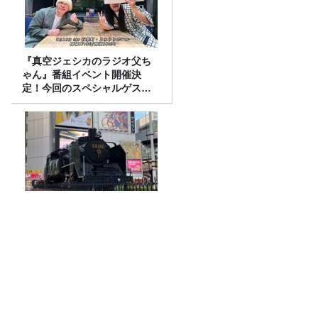
『真空ジェシカのラジオ父ち
ゃん』番組イベント開催決
定！今回のスペシャルゲスト
は、タカアンドトシ！
【あの‘プチプチ‘が社名に！】
プチプチを潰してから捨て
る？そのまま潰さずに捨て
る？
特集「ニュース座談会」木村草太×奥村
奈津美