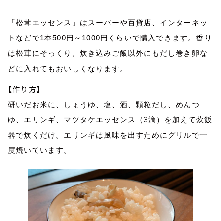
「松茸エッセンス」はスーパーや百貨店、インターネッ
トなどで
1
本
500
円～
1000
円くらいで購入できます。香り
は松茸にそっくり。炊き込みご飯以外にもだし巻き卵な
どに入れてもおいしくなります。
【作り方】
研いだお米に、しょうゆ、塩、酒、顆粒だし、めんつ
ゆ、エリンギ、マツタケエッセンス（3滴）を加えて炊飯
器で炊くだけ。エリンギは風味を出すためにグリルで一
度焼いています。