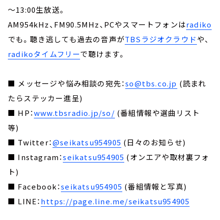
～13:00生放送。
AM954kHz、FM90.5MHz、PCやスマートフォンは
radiko
でも。聴き逃しても過去の音声が
TBSラジオクラウド
や、
radikoタイムフリー
で聴けます。
■ メッセージや悩み相談の宛先：
so@tbs.co.jp
(読まれ
たらステッカー進呈)
■ HP：
www.tbsradio.jp/so/
(番組情報や選曲リスト
等)
■ Twitter：
@seikatsu954905
(日々のお知らせ)
■ Instagram：
seikatsu954905
(オンエアや取材裏フォ
ト)
■ Facebook：
seikatsu954905
(番組情報と写真)
■ LINE：
https://page.line.me/seikatsu954905