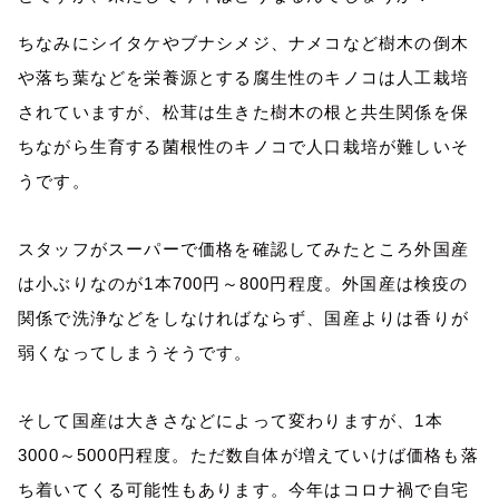
ちなみにシイタケやブナシメジ、ナメコなど樹木の倒木
や落ち葉などを栄養源とする腐生性のキノコは人工栽培
されていますが、松茸は生きた樹木の根と共生関係を保
ちながら生育する菌根性のキノコで人口栽培が難しいそ
うです。
スタッフがスーパーで価格を確認してみたところ外国産
は小ぶりなのが
1
本700円～
800
円程度。外国産は検疫の
関係で洗浄などをしなければならず、国産よりは香りが
弱くなってしまうそうです。
そして国産は大きさなどによって変わりますが、
1
本
3000
～
5000
円程度。ただ数自体が増えていけば価格も落
ち着いてくる可能性もあります。今年はコロナ禍で自宅