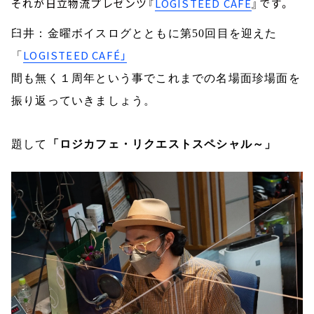
それが日立物流プレゼンツ『
LOGISTEED CAFÉ
』です。
臼井：金曜ボイスログとともに
第
50
回目を迎えた
LOGISTEED CAFÉ」
「
間も無く１周年という事で
これまでの名場面珍場面を
振り返っていきましょう。
題して
「ロジカフェ・リクエストスペシャル～」