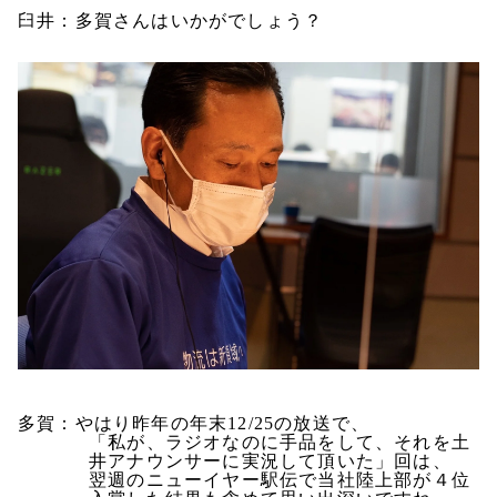
臼井：多賀さんはいかがでしょう？
多賀：やはり昨年の年末
12/25
の放送で、
「私が、ラジオなのに手品をして、それを土
井アナウンサーに実況して頂いた」回は、
翌週のニューイヤー駅伝で当社陸上部が４位