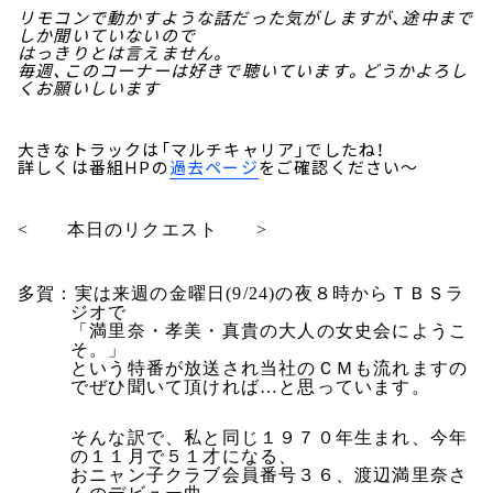
リモコンで動かすような話だった気がしますが、途中まで
しか聞いていないので
はっきりとは言えません。
毎週、このコーナーは好きで聴いています。どうかよろし
くお願いしいます
大きなトラックは「マルチキャリア」でしたね！
詳しくは番組HPの
過去ページ
をご確認ください～
< 本日のリクエスト >
多賀：実は来週の金曜日
(9/24)
の夜８時からＴＢＳラ
ジオで
「満里奈・孝美・真貴の大人の女史会にようこ
そ。」
という特番が放送され当社のＣＭも流れますの
でぜひ聞いて頂ければ…と思っています。
そんな訳で、私と同じ１９７０年生まれ、今年
の１１月で５１才になる、
おニャン子クラブ会員番号３６、渡辺満里奈さ