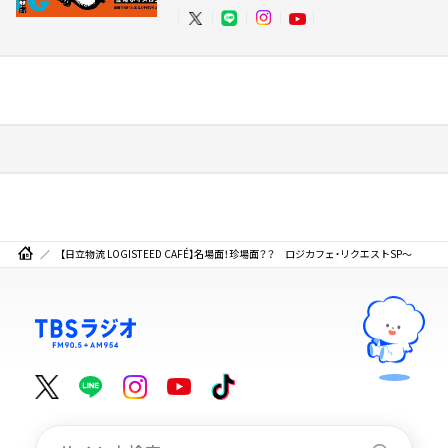
【日立物流 LOGISTEED CAFÉ】名場面！珍場面？？ ロジカフェ・リクエストSP～