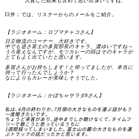
入賞した結果も含めて思い出深いですね、
臼井：では、リスナーからのメールをご紹介。
【ラジオネーム：ロブマチャコさん】
日立物流のコーナー、大好きです。
中でも逆さ富士の多賀部長のキャラ、濃ゆいですね～
うろ覚えなんですが、モツカレーの回はそのキャラが
とてもよく出ていたと思います。
多賀さんがお持ちします！と仰ってましたが、本当に
持って行ったんでしょうか？
なによりもカレーが美味しそうでした。
【ラジオネーム：かぼちゃサラダ8さん】
私は、6月の終わりか、7月頭の大きなものを運ぶ話がもう
一度聞きたいです。
ちょうど来客があり、途中までしか聴けなくて、タイムフ
リーで聴こうと思っているうちに
1週間経ってしまいました。富士山の麓の大きなものを運
ぶトラックの話だったかと思います。