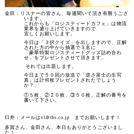
金田：リスナーの皆さん、毎週聞いて頂き有難うござ
います。
これからも「ロジスティードカフェ」は物流
業界を盛り上げていきますので
宜しくお願いします。
今日は「３択クイズ」を出しますので、正解
された方の中から抽選で３名に
「豪華特製ロジスティードグッズ詰め合わ
せ」をプレゼントさせて頂きます。
それでは出題します。
今日まで５０回の放送で「逆さ富士の生写
真」は計何枚プレゼントされたでしょう
か？」
①５枚、②２０枚、③５０枚、正解の番号を
書いて下さい。
臼井：メールはvl＠tbs.co.jp までお願いします！
多賀さん、金田さん、本日もありがとうございまし
た！