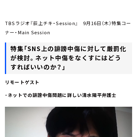
お知らせ
イベント・グッズ
YouTube
TBSラジオ『荻上チキ・Session』 9月16日（木）特集コー
会社情報
ナー・Main Session
特集「SNS上の誹謗中傷に対して厳罰化
が検討。ネット中傷をなくすにはどう
すればいいのか？」
リモートゲスト
・
ネットでの誹謗中傷問題に詳しい清水陽平弁護士