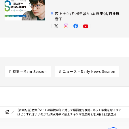
荻上チキ/片桐千晶/山本恵里伽/日比麻
音子
# 特集＝Main Session
# ニュース＝Daily News Session
【音声配信】特集「SNS上の誹謗中傷に対して厳罰化を検討。ネット中傷をなくすに
はどうすればいいのか？」清水陽平×荻上チキ×南部広美 9月16日（木）放送分