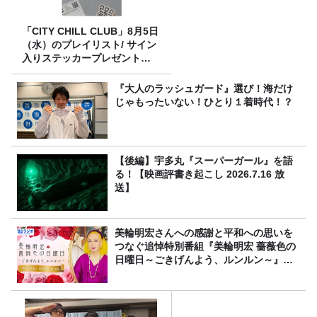
「CITY CHILL CLUB」8月5日
（水）のプレイリスト/ サイン
入りステッカープレゼント有
り
『大人のラッシュガード』選び！海だけ
じゃもったいない！ひとり１着時代！？
【後編】宇多丸『スーパーガール』を語
る！【映画評書き起こし 2026.7.16 放
送】
美輪明宏さんへの感謝と平和への思いを
つなぐ追悼特別番組『美輪明宏 薔薇色の
日曜日～ごきげんよう、ルンルン～』
8/9（日）16時放送