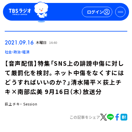
ログイン
マイページ
2021.09.16
木曜日
14:40
新規会員登録
ログイン
社会・政治・経済
【音声配信】特集「SNS上の誹謗中傷に対し
て厳罰化を検討。ネット中傷をなくすには
どうすればいいのか？」清水陽平×荻上チ
キ×南部広美 9月16日（木）放送分
荻上チキ・ Session
今日の番組表
週間番組表
この記事をシェア
トピックス
TBS Podcast