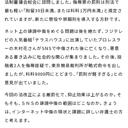
法制審議会総会に諮問しました。侮辱罪の罰則は刑法で
最も軽い「拘留30日未満、または科料1万円未満」と規定さ
れていますが、新たに懲役や禁錮刑を導入する方針です。
ネット上の誹謗中傷をめぐる問題は後を絶たず、フジテレ
ビの人気番組「テラスハウス」に出演していたプロレスラ
ーの木村花さんがSNSで中傷された後に亡くなり、悪意
ある書き込みに社会的な関心が集まりました。その後、投
稿者2人を侮辱容疑で、東京簡易裁判所が略式命令を出し
ましたが、科料9000円にとどまり、「罰則が軽すぎる」との
意見が出ていました。
今回の法改正による厳罰化で、抑止効果は上がるのか。そ
もそも、ＳＮＳの誹謗中傷の範囲はどこなのか。きょう
は、インターネット中傷の現状と課題に詳しい弁護士の方
と考えます。