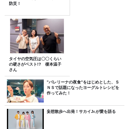
防災！
タイヤの空気圧は〇〇くらい
の硬さがベスト!? 榎本温子
さん
”バレリーナの夜食”をはじめとした、Ｓ
ＮＳで話題になったヨーグルトレシピを
作ってみた！
妄想散歩へ出発！サカイJr.が愛を語る