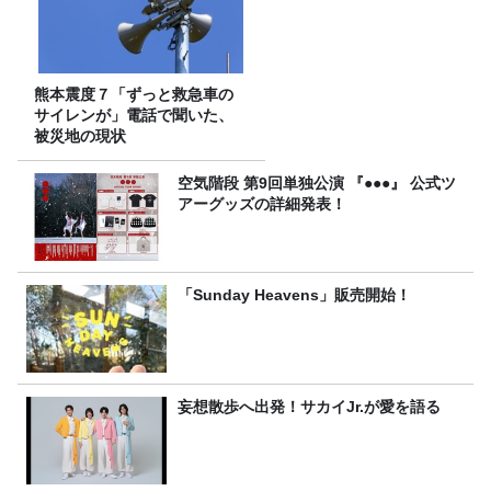
熊本震度７「ずっと救急車の
サイレンが」電話で聞いた、
被災地の現状
空気階段 第9回単独公演 『●●●』 公式ツ
アーグッズの詳細発表！
「Sunday Heavens」販売開始！
妄想散歩へ出発！サカイJr.が愛を語る