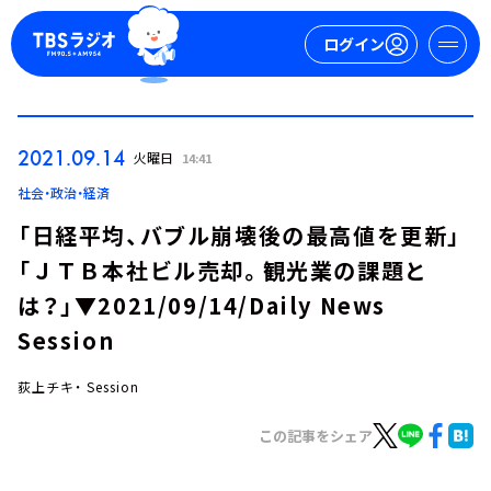
ログイン
マイページ
2021.09.14
火曜日
14:41
新規会員登録
ログイン
社会・政治・経済
「日経平均、バブル崩壊後の最高値を更新」
「ＪＴＢ本社ビル売却。観光業の課題と
は？」▼2021/09/14/Daily News
Session
荻上チキ・ Session
今日の番組表
週間番組表
この記事をシェア
トピックス
TBS Podcast