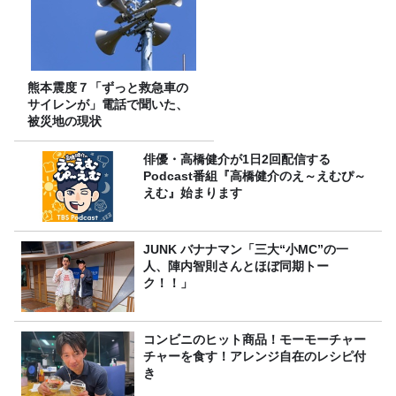
熊本震度７「ずっと救急車の
サイレンが」電話で聞いた、
被災地の現状
俳優・高橋健介が1日2回配信する
Podcast番組『高橋健介のえ～えむぴ～
えむ』始まります
JUNK バナナマン「三大“小MC”の一
人、陣内智則さんとほぼ同期トー
ク！！」
コンビニのヒット商品！モーモーチャー
チャーを食す！アレンジ自在のレシピ付
き