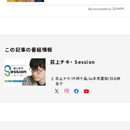
Recommended by
この記事の番組情報
荻上チキ・ Session
荻上チキ/片桐千晶/山本恵里伽/日比麻
音子