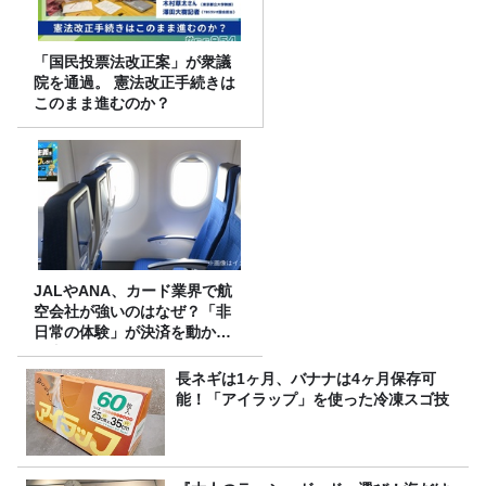
「国民投票法改正案」が衆議
院を通過。 憲法改正手続きは
このまま進むのか？
JALやANA、カード業界で航
空会社が強いのはなぜ？「非
日常の体験」が決済を動かす
理由
長ネギは1ヶ月、バナナは4ヶ月保存可
能！「アイラップ」を使った冷凍スゴ技