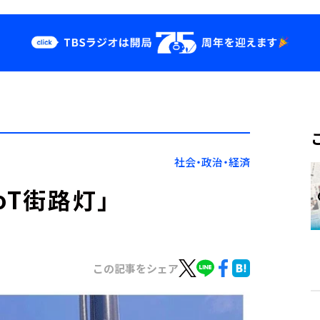
クス
イベント・グッ
ズ
st
YouTube
せ
会社情報
社会・政治・経済
oT街路灯」
この記事をシェア