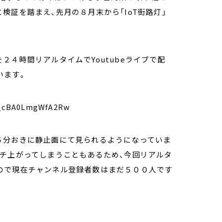
検証を踏まえ、先月の８月末から「IoT街路灯」
２４時間リアルタイムでYoutubeライブで配
います。
c_cBA0LmgWfA2Rw
５分おきに静止画にて見られるようになっていま
ンチ上がってしまうこともあるため、今回リアルタ
ので現在チャンネル登録者数はまだ５００人です