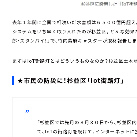
去年１年間に全国で相次いだ水害額は６５００億円超え。
システムをいち早く取り入れたのが杉並区。どんな効果が
郎・スタンバイ！」で、竹内紫麻キャスターが取材報告しま
まずはIoT街路灯とはどういうものなのか？杉並区土木
★市民の防災に！杉並区「Iot街路灯」
「杉並区では先月の８月３０日から、杉並区
て、IoTの街路灯を設けて、インターネット