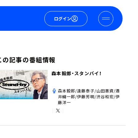
ログイン
この記事の番組情報
森本毅郎・スタンバイ！
森本毅郎/遠藤泰子/山田惠資/酒
井綱一郎/伊藤芳明/渋谷和宏/伊
藤洋一