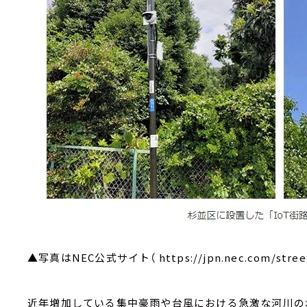
▲写真はNEC公式サイト（ https://jpn.nec.com/streetl
近年増加している集中豪雨や台風における急激な河川の