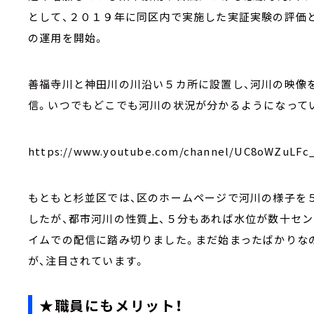
として、２０１９年に同区内で実施した実証実験の評価と
の運用を開始。
善福寺川と神田川の川沿い５カ所に設置し、河川の映像を
信。いつでもどこでも河川の状況が分かるようになって
https://www.youtube.com/channel/UC8oWZuLF
もともと杉並区では、区のホームページで河川の様子を
したが、都市河川の性質上、５分もあれば水位が数十セ
イムでの配信に踏み切りました。まだ始まったばかりな
が、注目されています。
★職員にもメリット！