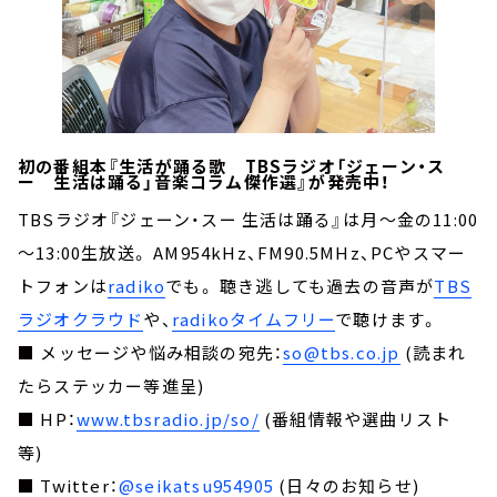
初の番組本『生活が踊る歌 TBSラジオ「ジェーン・ス
ー 生活は踊る」音楽コラム傑作選』が発売中！
TBSラジオ『ジェーン・スー 生活は踊る』は月～金の11:00
～13:00生放送。 AM954kHz、FM90.5MHz、PCやスマー
トフォンは
radiko
でも。 聴き逃しても過去の音声が
TBS
ラジオクラウド
や、
radikoタイムフリー
で聴けます。
■ メッセージや悩み相談の宛先：
so@tbs.co.jp
(読まれ
たらステッカー等進呈)
■ HP：
www.tbsradio.jp/so/
(番組情報や選曲リスト
等)
■ Twitter：
@seikatsu954905
(日々のお知らせ)