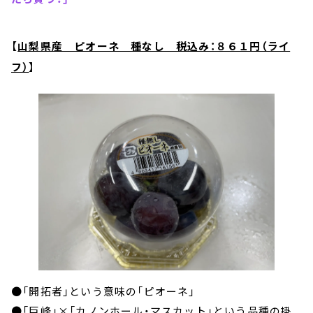
【
山梨県産 ピオーネ 種なし 税込み：８６１円（ライ
フ）
】
●「開拓者」という意味の「ピオーネ」
●「巨峰」×「カノンホール・マスカット」という品種の掛