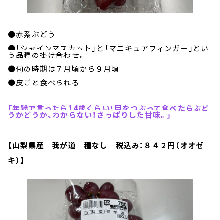
●赤系ぶどう
●「シャインマスカット」と「マニキュアフィンガー」とい
う品種の掛け合わせ。
●旬の時期は７月頃から９月頃
●皮ごと食べられる
「年齢で言ったら14歳くらい！目をつぶって食べたらぶど
うかどうか、わからない！さっぱりした甘味。」
【山梨県産 我が道 種なし 税込み：８４２円（オオゼ
キ）】