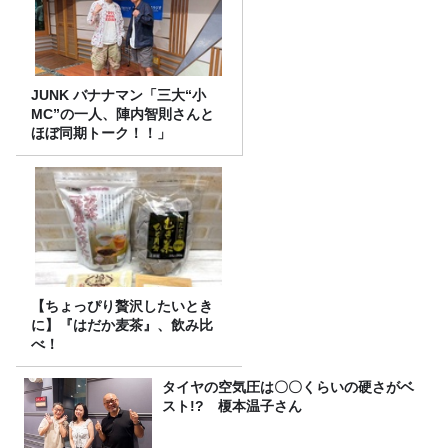
JUNK バナナマン「三大“小
MC”の一人、陣内智則さんと
ほぼ同期トーク！！」
【ちょっぴり贅沢したいとき
に】『はだか麦茶』、飲み比
べ！
タイヤの空気圧は〇〇くらいの硬さがベ
スト!? 榎本温子さん