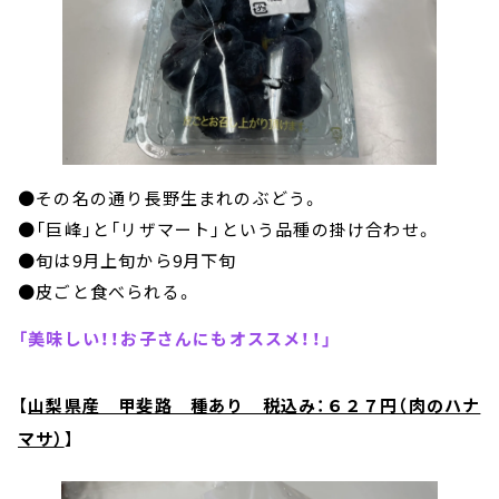
●その名の通り長野生まれのぶどう。
●「巨峰」と「リザマート」という品種の掛け合わせ。
●旬は
9
月上旬から
9
月下旬
●皮ごと食べられる。
「美味しい！！お子さんにもオススメ！！」
【
山梨県産 甲斐路 種あり 税込み：６２７円（肉のハナ
マサ）
】