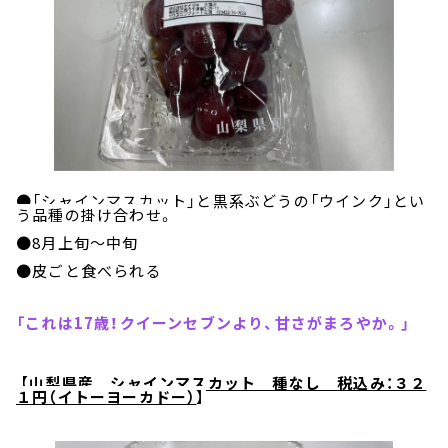
●「シャインマスカット」と黒系ぶどうの「ウインク」とい
う品種の掛け合わせ。
●
8
月上旬～中旬
●皮ごと食べられる
「これは17歳！クイーンセブンより、甘さがまろやか。」
【
山梨県産 シャインマスカット 種なし 税込み：３２
１円（イトーヨーカドー）
】