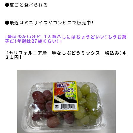
●皮ごと食べられる
●最近はミニサイズがコンビニで販売中！
「量は少ないけど、1人暮らしにはちょうどいい！もうお菓
子だ！年齢は27歳くらい！」
【
カリフォルニア産 種なしぶどうミックス 税込み：４
２１円
】