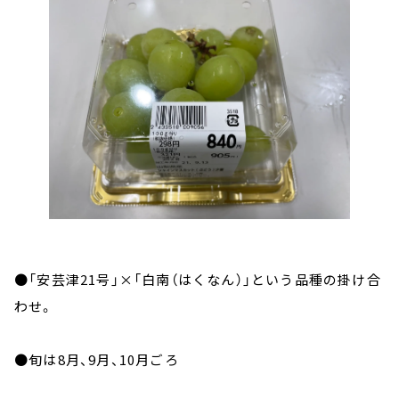
●「安芸津
21
号」
×
「白南（はくなん）」という品種の掛け合
わせ。
●旬は
8
月、
9
月、
10
月ごろ