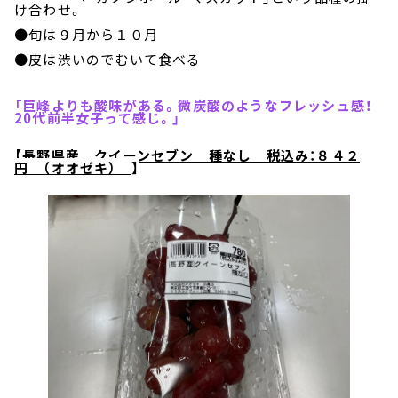
け合わせ。
●旬は９月から１０月
●皮は渋いのでむいて食べる
「巨峰よりも酸味がある。微炭酸のようなフレッシュ感！
20代前半女子って感じ。」
【
長野県産 クイーンセブン 種なし 税込み：８４２
円 （オオゼキ）
】