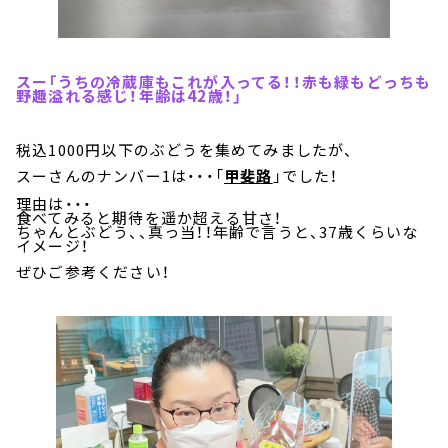
スー「うちの冷蔵庫もこれが入ってる！！赤も緑もどっちも
野趣溢れる感じ！年齢は42歳！」
税込1000円以下のぶどうを集めてみましたが、
スーさんのナンバー1は・・・「
甲斐路
」でした！
理由は・・・
食べてみると期待を遥か超える甘さ！
ちゃんとぶどう、、真っ当！！年齢で言うと、37歳くらいな
イメージ！
ぜひご参考ください！