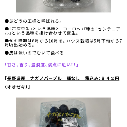
●ぶどうの王様と呼ばれる。
●「石原早生」という品種と、ヨーロッパ種の「センテニア
ル」という品種を掛け合わせて誕生。
●旬の時期は
8
月から
10
月頃。ハウス栽培は
5
月下旬から
7
月頃出始める。
●皮は渋いのでむいて食べる
「甘さ、香り、豊潤度、満点に近い！！」
【
長野県産 ナガノパープル 種なし 税込み：８４２円
（オオゼキ）
】