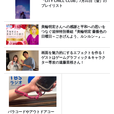
「CITY CHILL CLUB」7月31日（金）の
プレイリスト
美輪明宏さんへの感謝と平和への思いを
つなぐ追悼特別番組『美輪明宏 薔薇色の
日曜日～ごきげんよう、ルンルン～』
8/9（日）16時放送
画面を魅力的にするエフェクトを作る！
ゲストはゲームグラフィック＆キャラク
ター専攻の遠藤里桜さん！
パラコードやアウトドアコー