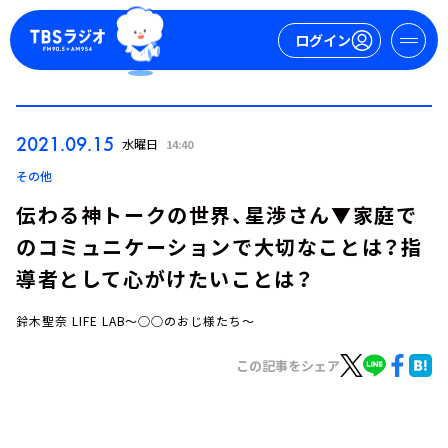
ログイン
マイページ
2021.09.15
水曜日
14:40
新規会員登録
ログイン
その他
伝わる神トークの世界、星渉さん▼家庭で
のコミュニケーションで大切なことは？指
導者として心がけたいことは？
鈴木聖奈 LIFE LAB～○○のおじ様たち～
今日の番組表
この記事をシェア
週間番組表
トピックス
TBS Podcast