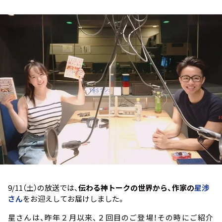
お知らせ
イベント・グッズ
YouTube
会社情報
9/11（土）の放送では、
伝わる神トークの世界から、作家の
星渉
さん
をお迎えしてお届けしました。
星さんは、昨年２月以来、２回目のご登場！その時にご紹介