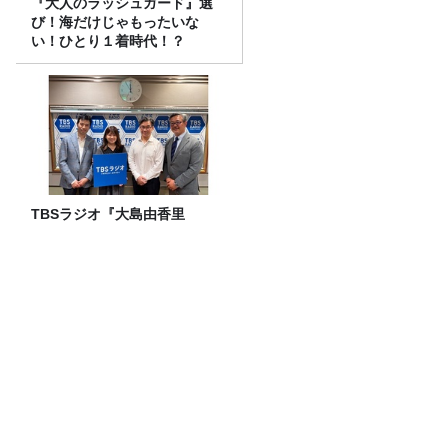
『大人のラッシュガード』選
び！海だけじゃもったいな
い！ひとり１着時代！？
TBSラジオ『大島由香里
BRAND-NEW MORNING』で
「健康ハートの日」特別企画
を8/10（月）に放送
「CITY CHILL CLUB」7月31日（金）の
プレイリスト
2026年８月2日（日）純喫茶もぐもぐ
― プレイリスト