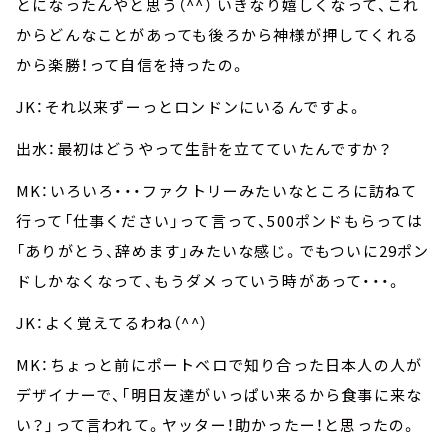
とになったんやと思う（^^） いきなり嬉しくなって、これ
からどんなことがあっても後ろから神様が押してくれる
から楽勝！って自信を持ったの。
JK：それ以来ずーっとロンドンにいるんですよ。
出水：最初はどうやって生計を立てていたんですか？
MK：いろいろ・・・ファクトリーみたいなところに訪ねて
行って「仕事ください」って言って、500ポンドもらっては
「ありがとう、辞めます」みたいな感じ。でもついに29ポン
ドしかなくなって、もうダメっていう時があって・・・。
JK：よく覚えてるわね（^^）
MK：ちょっと前にポートベロで知り合った日本人の人が
デザイナーで、「明日友達がいっぱい来るから食事に来な
い？」って言われて。ヤッター！助かったー！と思ったの。