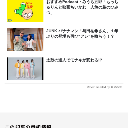
おすすめPodcast・みうら五郎「もっち
ゅりんと映画ちいかわ 人魚の島のひみ
つ」
JUNK バナナマン「与田祐希さん、１年
ぶりの登場も再び“アレ”を喰らう！？」
太鼓の達人でモナキが変わる!?
Recommended by
この記事の番組情報