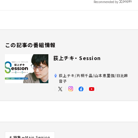
Recommended by
この記事の番組情報
荻上チキ・ Session
荻上チキ/片桐千晶/山本恵里伽/日比麻
音子
# 特集＝Main Session