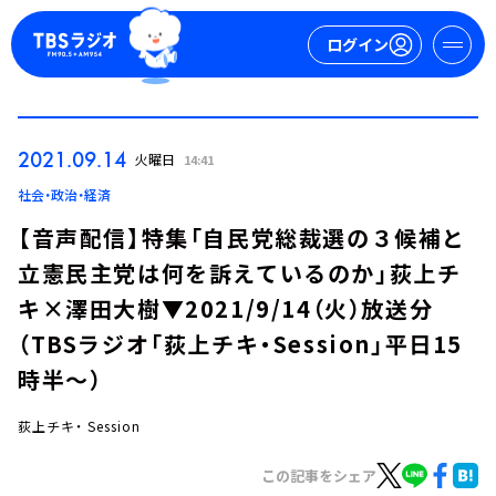
ログイン
マイページ
2021.09.14
火曜日
14:41
新規会員登録
ログイン
社会・政治・経済
【音声配信】特集「自民党総裁選の３候補と
立憲民主党は何を訴えているのか」荻上チ
キ×澤田大樹▼2021/9/14（火）放送分
（TBSラジオ「荻上チキ・Session」平日15
時半～）
今日の番組表
週間番組表
荻上チキ・ Session
トピックス
この記事をシェア
TBS Podcast