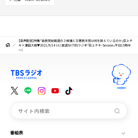
【音声配信】特集「自民党総裁選の３候補と立憲民主党は何を訴えているのか」荻上チ
キ×澤田大樹▼2021/9/14（火）放送分（TBSラジオ「荻上チキ・Session」平日15時半
～）
番組表