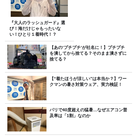
『大人のラッシュガード』選
び！海だけじゃもったいな
い！ひとり１着時代！？
【あの‘プチプチ‘が社名に！】プチプチ
を潰してから捨てる？そのまま潰さずに
捨てる？
【“着たほうが涼しい”は本当か？】ワー
クマンの暑さ対策ウェア、実力検証！
パリで40度超えの猛暑…なぜエアコン普
及率は「1割」なのか