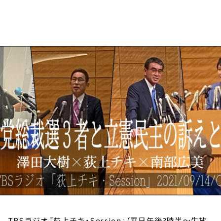
お知らせ
イベント・グッズ
YouTube
会社情報
TBSラジオ『荻上チキ・Session』（平日午後3時半～生放