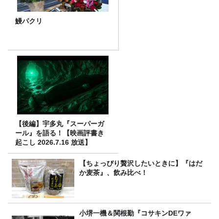
鰻パクリ
【後編】宇多丸『スーパーガ
ール』を語る！【映画評書き
起こし 2026.7.16 放送】
【ちょっぴり贅沢したいときに】『はだ
か麦茶』、飲み比べ！
小堺一機＆関根勤『コサキンDEワァ