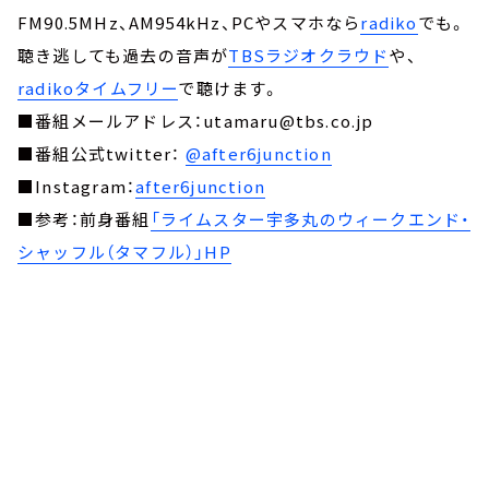
FM90.5MHz、AM954kHz、PCやスマホなら
radiko
でも。
聴き逃しても過去の音声が
TBSラジオクラウド
や、
radikoタイムフリー
で聴けます。
■番組メールアドレス：utamaru@tbs.co.jp
■番組公式twitter：
@after6junction
■Instagram：
after6junction
■参考：前身番組
「ライムスター宇多丸のウィークエンド・
シャッフル（タマフル）」HP