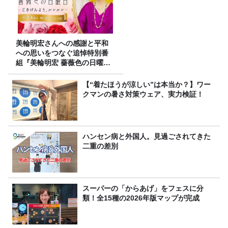
美輪明宏さんへの感謝と平和
への思いをつなぐ追悼特別番
組『美輪明宏 薔薇色の日曜日
～ごきげんよう、ルンルン
～』8/9（日）16時放送
【“着たほうが涼しい”は本当か？】ワー
クマンの暑さ対策ウェア、実力検証！
ハンセン病と外国人。見過ごされてきた
二重の差別
スーパーの「からあげ」をフェスに分
類！全15種の2026年版マップが完成