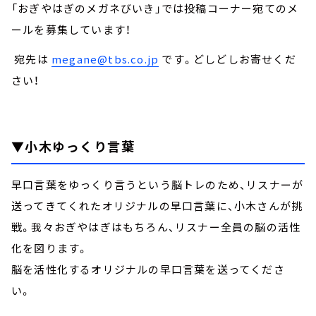
お知らせ
「おぎやはぎのメガネびいき」では投稿コーナー宛てのメ
イベント・グッズ
ールを募集しています！
YouTube
会社情報
宛先は
megane@tbs.co.jp
です。どしどしお寄せくだ
さい！
▼小木ゆっくり言葉
早口言葉をゆっくり言うという脳トレのため、リスナーが
送ってきてくれたオリジナルの早口言葉に、小木さんが挑
戦。我々おぎやはぎはもちろん、リスナー全員の脳の活性
化を図ります。
脳を活性化するオリジナルの早口言葉を送ってくださ
い。