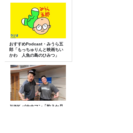
おすすめPodcast・みうら五
郎「もっちゅりんと映画ちい
かわ 人魚の島のひみつ」
JUNK バナナマン「約３か月
ぶりに登場の近藤春菜さんと
イロモネア話！！」
【100円ショップで買える！】スースー