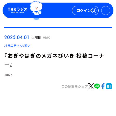
ログイン
マイページ
2025.04.01
火曜日
03:00
新規会員登録
ログイン
バラエティ・お笑い
『おぎやはぎのメガネびいき 投稿コーナ
ー』
JUNK
この記事をシェア
今日の番組表
週間番組表
トピックス
TBS Podcast