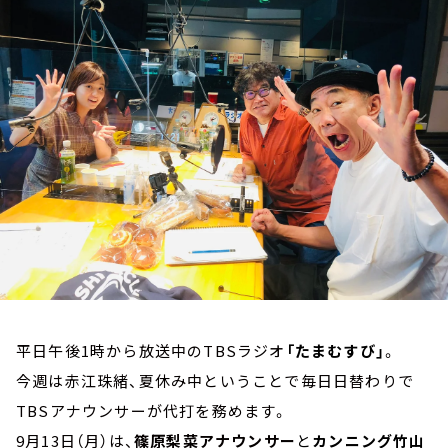
お知らせ
イベント・グッズ
YouTube
会社情報
平日午後1時から放送中のTBSラジオ
「たまむすび」
。
今週は赤江珠緒、夏休み中ということで毎日日替わりで
TBSアナウンサーが代打を務めます。
9月13日（月）は、
篠原梨菜アナウンサー
と
カンニング竹山