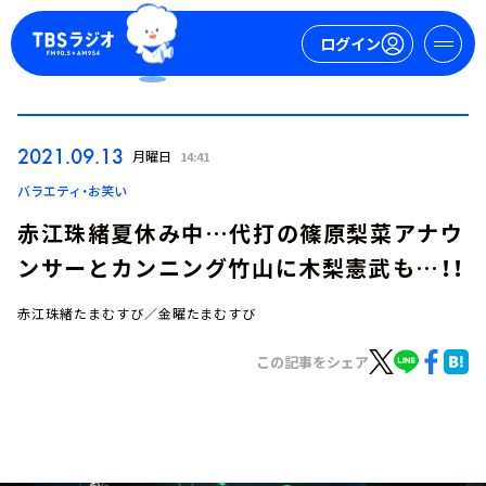
ログイン
マイページ
2021.09.13
月曜日
14:41
新規会員登録
ログイン
バラエティ・お笑い
赤江珠緒夏休み中…代打の篠原梨菜アナウ
ンサーとカンニング竹山に木梨憲武も…！！
赤江珠緒たまむすび／金曜たまむすび
この記事をシェア
今日の番組表
週間番組表
トピックス
TBS Podcast