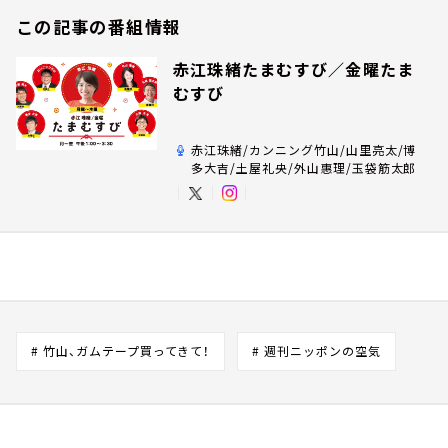
この記事の番組情報
赤江珠緒たまむすび／金曜たま
むすび
赤江珠緒/カンニング竹山/山里亮太/博
多大吉/土屋礼央/外山惠理/玉袋筋太郎
# 竹山、ガムテープ買ってきて！
# 週刊ニッポンの空気