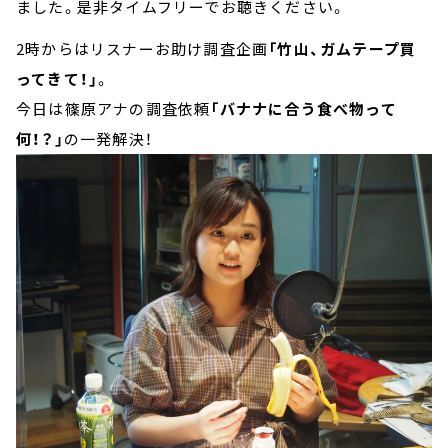
ました。是非タイムフリーでお聴きください。
2時からはリスナーお助け調査企画
「竹山、ガムテープ買
ってきて！」
。
今日は篠原アナの調査依頼
「バナナに合う食べ物って
何！？」
の一発解決！