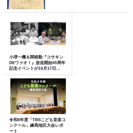
小堺一機＆関根勤『コサキン
DEワァオ！』放送開始45周年
記念イベントが10月17日
（土）に開催決定！本日より
FC先行受付スタート！
令和8年度「TBSこども音楽コ
ンクール」練馬地区大会レポ
ート