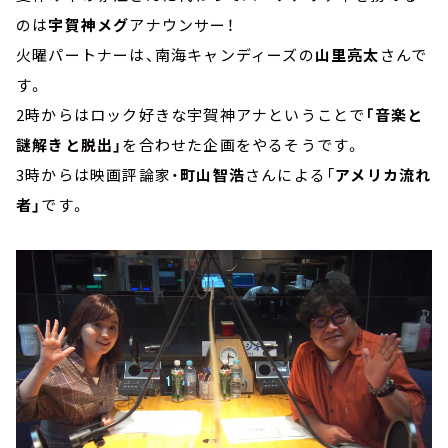
のは
宇賀神メグ
アナウンサー！
火曜パートナーは、南海キャンディーズの
山里亮太
さんで
す。
2時からはロック好きな宇賀神アナということで
「音楽と
謎解きと脱出」
を合わせた企画をやるそうです。
3時からは映画評論家・
町山智浩
さんによる「
アメリカ流れ
者」
です。