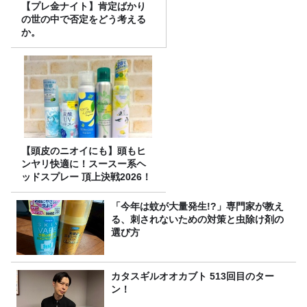
【プレ金ナイト】肯定ばかり
の世の中で否定をどう考える
か。
【頭皮のニオイにも】頭もヒ
ンヤリ快適に！スースー系ヘ
ッドスプレー 頂上決戦2026！
「今年は蚊が大量発生!?」専門家が教え
る、刺されないための対策と虫除け剤の
選び方
カタスギルオオカブト 513回目のター
ン！