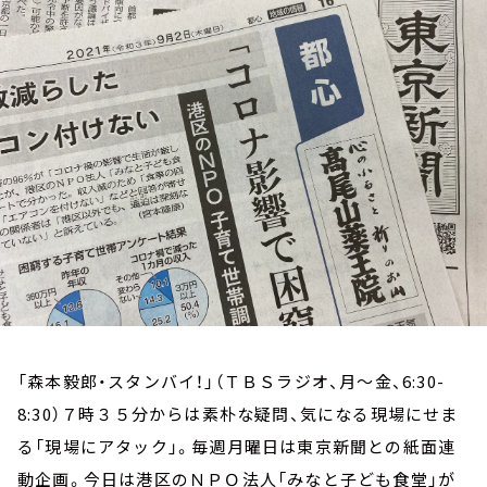
お知らせ
イベント・グッズ
YouTube
会社情報
「森本毅郎・スタンバイ！」（ＴＢＳラジオ、月～金、6:30-
8:30）７時３５分からは素朴な疑問、気になる現場にせま
る「現場にアタック」。毎週月曜日は東京新聞との紙面連
動企画。今日は港区のＮＰＯ法人「みなと子ども食堂」が