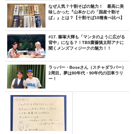
なぜ人気？十割そばの魅力！ 最高に美
味しかった『山本かじの「国産十割そ
ば」』とは？【十割そば10種食べ比べ】
#17. 篠塚大輝も「マンタのように広がる
背中」になる？！TBS齋藤慎太郎アナに
聞くメンズフィジークの魅力！！
ラッパー・Boseさん（スチャダラパー）
2周目。夢は80年代・90年代の旧車ラリ
ー！