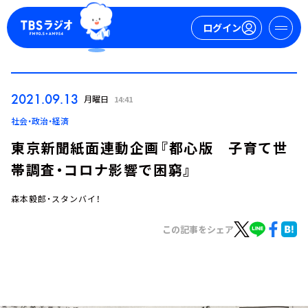
ログイン
マイページ
2021.09.13
月曜日
14:41
新規会員登録
ログイン
社会・政治・経済
東京新聞紙面連動企画『都心版 子育て世
帯調査・コロナ影響で困窮』
森本毅郎・スタンバイ！
この記事をシェア
今日の番組表
週間番組表
トピックス
TBS Podcast