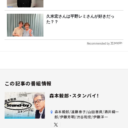
久米宏さんは平野レミさんが好きだっ
た？？
Recommended by
この記事の番組情報
森本毅郎・スタンバイ！
森本毅郎/遠藤泰子/山田惠資/酒井綱一
郎/伊藤芳明/渋谷和宏/伊藤洋一