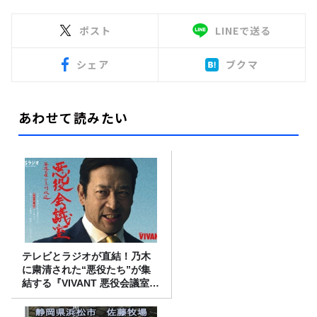
ポスト
LINEで送る
シェア
ブクマ
あわせて読みたい
テレビとラジオが直結！乃木
に粛清された“悪役たち”が集
結する『VIVANT 悪役会議室』
7/26(日)23時スタート！