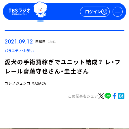
ログイン
マイページ
2021.09.12
日曜日
14:41
新規会員登録
ログイン
バラエティ・お笑い
愛犬の手術費稼ぎでユニット結成？ レ・フ
レール齋藤守也さん・圭土さん
コシノジュンコ MASACA
この記事をシェア
今日の番組表
週間番組表
トピックス
TBS Podcast