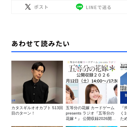
ポスト
LINEで送る
あわせて読みたい
カタスギルオオカブト 513回
五等分の花嫁 カードゲーム
『
目のターン！
presents ラジオ『五等分の
く
花嫁＊』 公開収録2026開催
た
決定！
の