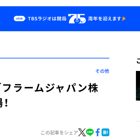
クス
イベント・グッ
ズ
st
YouTube
せ
会社情報
その他
 「フラームジャパン株
場！
この記事をシェア