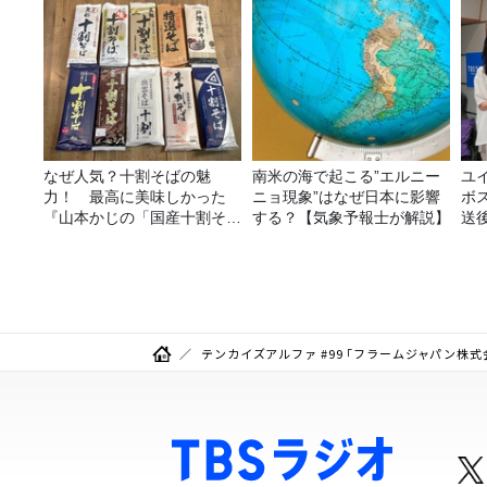
なぜ人気？十割そばの魅
南米の海で起こる”エルニー
ユ
力！ 最高に美味しかった
ニョ現象”はなぜ日本に影響
ボ
『山本かじの「国産十割そ
する？【気象予報士が解説】
送
ば」』とは？【十割そば10
種食べ比べ】
テンカイズアルファ #99 「フラームジャパン株式