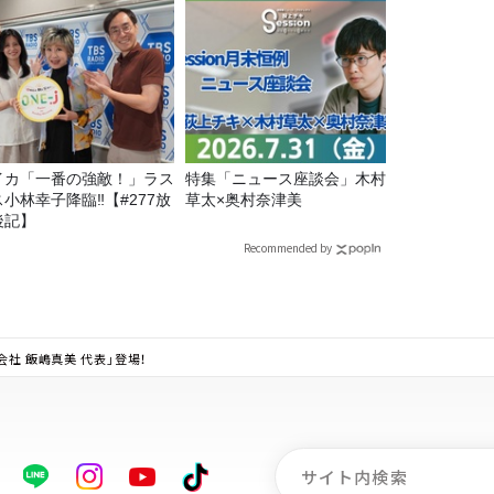
イカ「一番の強敵！」ラス
特集「ニュース座談会」木村
ス小林幸子降臨‼【#277放
草太×奥村奈津美
後記】
Recommended by
会社 飯嶋真美 代表」登場！