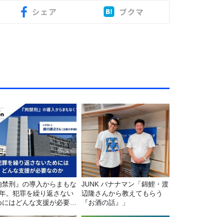
シェア
ブクマ
拘禁刑』の導入からまもな
JUNK バナナマン「錦鯉・渡
1年。犯罪を繰り返さない
辺隆さんから教えてもらう
めにはどんな支援が必要な
『お酒の話』」
か