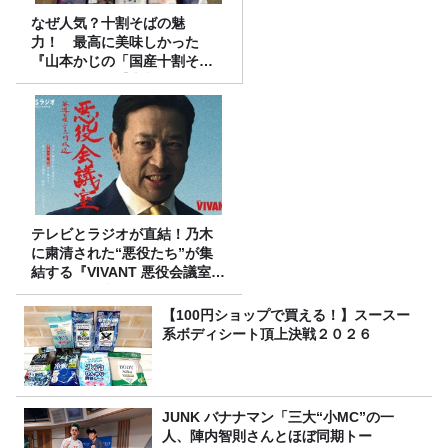
なぜ人気？十割そばの魅
力！ 最高に美味しかった
『山本かじの「国産十割そ
ば」』とは？【十割そば10種
食べ比べ】
テレビとラジオが直結！乃木
に粛清された“悪役たち”が集
結する『VIVANT 悪役会議室』
7/26(日)23時スタート！
【100円ショップで買える！】スースー
系ボディシート頂上決戦２０２６
JUNK バナナマン「三大“小MC”の一
人、陣内智則さんとほぼ同期トー